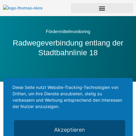
Zum
Inhalt
springen
Fördermittelmonitoring
Radwegeverbindung entlang der
Stadtbahnlinie 18
Diese Seite nutzt Website-Tracking-Technologien von
Dritten, um ihre Dienste anzubieten, stetig zu
verbessern und Werbung entsprechend den Interessen
der Nutzer anzuzeigen.
In Hürth wird eine Radwegeverbindung entlang der
Stadtbahn-Linie 18 geschaffen. Zu den Kosten in
Akzeptieren
Höhe von 1.726.000 Euro gibt das Land 258.900