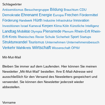
t
e
Schlagwörter
Bildung
Besuchergruppe
Antisemitismus
Brauchtum
CDU
a
b
Ehrenamt
Demokratie
Energie
Frechen
Europa
Fördermittel
g
o
Förderung
Hürth
Innovation
Handwerk
Industrie
Infrastruktur
r
o
Kerpen
Köln
Investitionen
Israel
Karneval
Klima
Künstliche Intelligenz
a
k
Landtag
Plenarrede
Mobilität
Plenum
Rhein-Erft
Rhein-
Olympia
m
-
Sport
Erft-Kreis
Rheinisches Revier
Schule
Sicherheit
Startups
f
Strukturwandel
Tourismus
Unternehmen
Unternehmensbesuch
Wirtschaft
Verkehr
Wahlkreis
Wissenschaft
ÖPNV
Mit-Mut-Mail
Bleiben Sie immer auf dem Laufenden. Hier können Sie meinen
Newsletter „Mit-Mut-Mail“ bestellen. Ihre E-Mail-Adresse wird
ausschließlich für den Versand des Newsletters gespeichert und
verwendet. Sie können den Newsletter jederzeit wieder
abbestellen.
Vorname