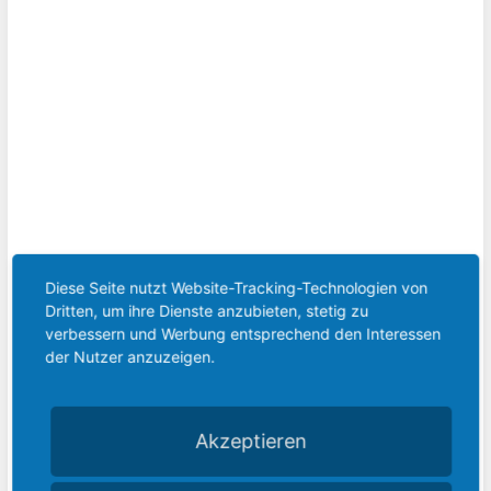
Diese Seite nutzt Website-Tracking-Technologien von
Dritten, um ihre Dienste anzubieten, stetig zu
verbessern und Werbung entsprechend den Interessen
der Nutzer anzuzeigen.
Windkraftausbau im Rhein-Erft-Kreis –
Chancen für eine nachhaltige Zukunft
4. Dezember 2024
Akzeptieren
Weiterlesen »