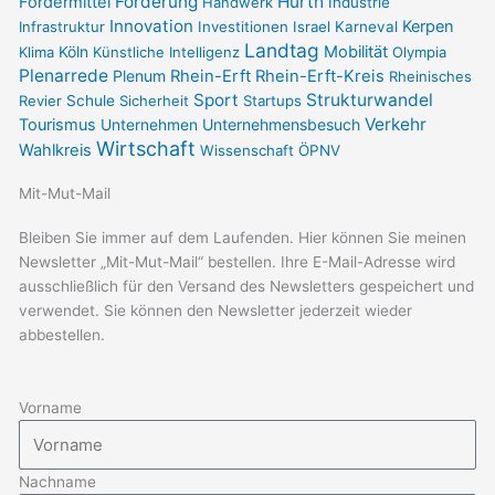
t
e
Förderung
Hürth
Fördermittel
Handwerk
Industrie
Innovation
Kerpen
Infrastruktur
Investitionen
Israel
Karneval
Landtag
Mobilität
Klima
Köln
Künstliche Intelligenz
Olympia
a
b
Plenarrede
Plenum
Rhein-Erft
Rhein-Erft-Kreis
Rheinisches
Sport
Strukturwandel
Revier
Schule
Sicherheit
Startups
g
o
Verkehr
Tourismus
Unternehmensbesuch
Unternehmen
Wirtschaft
Wahlkreis
Wissenschaft
ÖPNV
r
o
Mit-Mut-Mail
a
k
Bleiben Sie immer auf dem Laufenden. Hier können Sie meinen
Newsletter „Mit-Mut-Mail“ bestellen. Ihre E-Mail-Adresse wird
m
-
ausschließlich für den Versand des Newsletters gespeichert und
verwendet. Sie können den Newsletter jederzeit wieder
f
abbestellen.
Vorname
Nachname