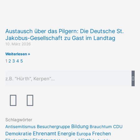
Austausch über das Pilgern: Die Deutsche St.
Jakobus-Gesellschaft zu Gast im Landtag
10. März 2026
Weiterlesen »
1
2
3
4
5
Suche
I
F
n
a
Schlagwörter
s
c
Bildung
Antisemitismus
Besuchergruppe
Brauchtum
CDU
Ehrenamt
Demokratie
Energie
Frechen
Europa