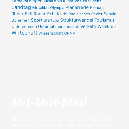
Kerpen
Karneval
Klima
Köln
Künstliche Intelligenz
Landtag
Plenarrede
Mobilität
Plenum
Olympia
Rhein-Erft
Rhein-Erft-Kreis
Rheinisches Revier
Schule
Sport
Strukturwandel
Tourismus
Sicherheit
Startups
Verkehr
Unternehmensbesuch
Wahlkreis
Unternehmen
Wirtschaft
Wissenschaft
ÖPNV
Mit-Mut-Mail
Bleiben Sie immer auf dem Laufenden. Hier können Sie
meinen Newsletter „Mit-Mut-Mail“ bestellen. Ihre E-Mail-