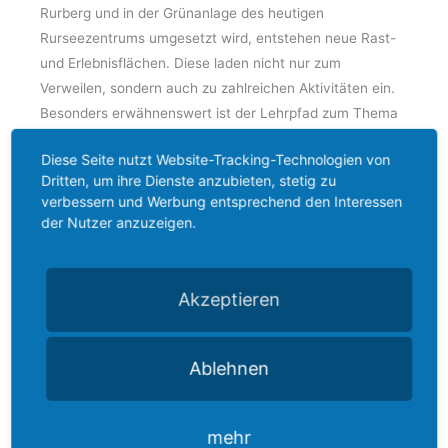
Rurberg und in der Grünanlage des heutigen
Rurseezentrums umgesetzt wird, entstehen neue Rast-
und Erlebnisflächen. Diese laden nicht nur zum
Verweilen, sondern auch zu zahlreichen Aktivitäten ein.
Besonders erwähnenswert ist der Lehrpfad zum Thema
Wildkatze, auf dem Besucher die Lebenswelt dieser
Diese Seite nutzt Website-Tracking-Technologien von
scheuen Tiere spielerisch erkunden können.
Dritten, um ihre Dienste anzubieten, stetig zu
verbessern und Werbung entsprechend den Interessen
Ein Highlight des Projekts ist die geplante
der Nutzer anzuzeigen.
Verkehrsführung, die maßgeblich zur Erhöhung der
Aufenthaltsqualität beitragen wird. Die Straßen Seeufer
und Grimmischall werden zukünftig für den
Akzeptieren
Durchgangsverkehr gesperrt, und der Eiserbachdamm
wird nach Abschluss der Maßnahme vollständig für den
motorisierten Verkehr geschlossen. Diese Maßnahmen
Ablehnen
sorgen dafür, dass Fußgänger und Radfahrer den
wunderschönen Ausblick auf den See ungestört
mehr
genießen können.