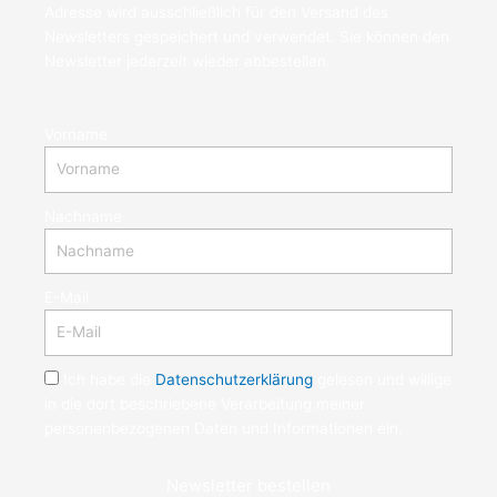
Adresse wird ausschließlich für den Versand des
Newsletters gespeichert und verwendet. Sie können den
Newsletter jederzeit wieder abbestellen.
Vorname
Nachname
E-Mail
Ich habe die
Datenschutzerklärung
gelesen und willige
in die dort beschriebene Verarbeitung meiner
personenbezogenen Daten und Informationen ein.
Newsletter bestellen