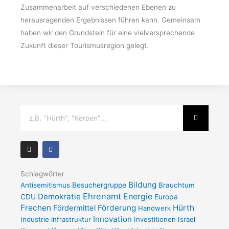
Zusammenarbeit auf verschiedenen Ebenen zu
herausragenden Ergebnissen führen kann. Gemeinsam
haben wir den Grundstein für eine vielversprechende
Zukunft dieser Tourismusregion gelegt.
Suche
I
F
n
a
s
c
t
e
a
b
Schlagwörter
g
o
Bildung
Antisemitismus
Besuchergruppe
Brauchtum
r
o
a
k
Ehrenamt
Demokratie
Energie
Europa
CDU
m
-
Frechen
Förderung
Hürth
Fördermittel
f
Handwerk
Innovation
Industrie
Infrastruktur
Investitionen
Israel