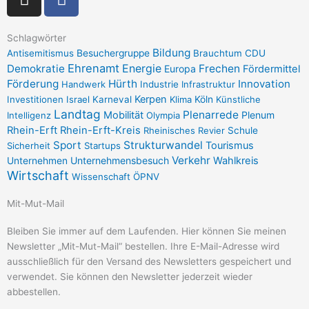
n
a
s
c
t
e
Schlagwörter
Bildung
Antisemitismus
Besuchergruppe
Brauchtum
CDU
a
b
Ehrenamt
Demokratie
Energie
Frechen
Europa
Fördermittel
g
o
Förderung
Hürth
Innovation
Handwerk
Industrie
Infrastruktur
r
o
Kerpen
Investitionen
Israel
Karneval
Klima
Köln
Künstliche
a
k
Landtag
Plenarrede
Mobilität
Plenum
Intelligenz
Olympia
m
-
Rhein-Erft
Rhein-Erft-Kreis
Rheinisches Revier
Schule
f
Sport
Strukturwandel
Tourismus
Sicherheit
Startups
Verkehr
Unternehmensbesuch
Wahlkreis
Unternehmen
Wirtschaft
Wissenschaft
ÖPNV
Mit-Mut-Mail
Bleiben Sie immer auf dem Laufenden. Hier können Sie meinen
Newsletter „Mit-Mut-Mail“ bestellen. Ihre E-Mail-Adresse wird
ausschließlich für den Versand des Newsletters gespeichert und
verwendet. Sie können den Newsletter jederzeit wieder
abbestellen.