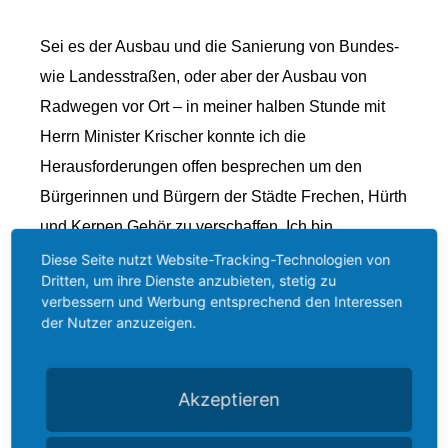
Sei es der Ausbau und die Sanierung von Bundes-
wie Landesstraßen, oder aber der Ausbau von
Radwegen vor Ort – in meiner halben Stunde mit
Herrn Minister Krischer konnte ich die
Herausforderungen offen besprechen um den
Bürgerinnen und Bürgern der Städte Frechen, Hürth
und Kerpen Gehör zu verschaffen. Ich bin
zuversichtlich, dass ich zu den eingereichten
Diese Seite nutzt Website-Tracking-Technologien von
Dritten, um ihre Dienste anzubieten, stetig zu
Fragen und Anliegen stichhaltige Antworten durch
verbessern und Werbung entsprechend den Interessen
das Ministerium erhalten werde, worüber ich im
der Nutzer anzuzeigen.
Anschluss in meinem Wahlkreis auch berichten
möchte. Wichtig ist und bleibt, dass wir in der
Akzeptieren
Zusammenarbeit von CDU und B90/Die Grünen in
unserem Bundesland Nordrhein-Westfalen