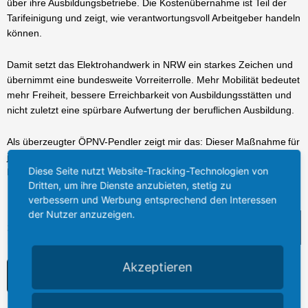
über ihre Ausbildungsbetriebe. Die Kostenübernahme ist Teil der
Tarifeinigung und zeigt, wie verantwortungsvoll Arbeitgeber handeln
können.
Damit setzt das Elektrohandwerk in NRW ein starkes Zeichen und
übernimmt eine bundesweite Vorreiterrolle. Mehr Mobilität bedeutet
mehr Freiheit, bessere Erreichbarkeit von Ausbildungsstätten und
nicht zuletzt eine spürbare Aufwertung der beruflichen Ausbildung.
Als überzeugter ÖPNV-Pendler zeigt mir das: Dieser Maßnahme für
junge Menschen ist ein Gewinn für unseren Wirtschafts- und
Diese Seite nutzt Website-Tracking-Technologien von
Handwerksstandort in Nordrhein-Westfalen.
Dritten, um ihre Dienste anzubieten, stetig zu
verbessern und Werbung entsprechend den Interessen
der Nutzer anzuzeigen.
Suche
I
F
Akzeptieren
n
a
s
c