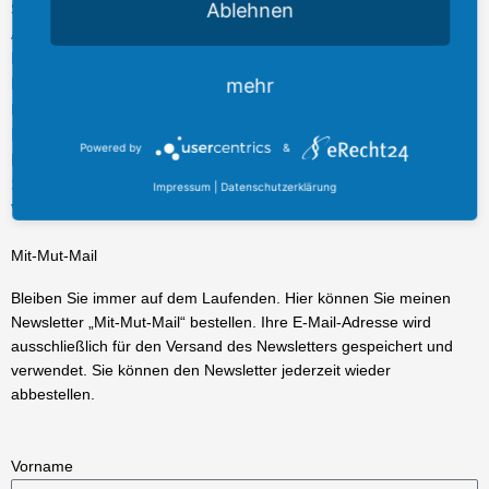
Ablehnen
t
e
Schlagwörter
Bildung
Besuchergruppe
Antisemitismus
Brauchtum
CDU
a
b
Ehrenamt
Demokratie
Energie
Frechen
Europa
Fördermittel
g
o
Förderung
Hürth
Innovation
mehr
Handwerk
Industrie
Infrastruktur
r
o
Kerpen
Köln
Investitionen
Israel
Karneval
Klima
Künstliche Intelligenz
a
k
Landtag
Plenarrede
Mobilität
Plenum
Rhein-Erft
Rhein-
Olympia
m
-
Powered by
&
Sport
Erft-Kreis
Rheinisches Revier
Schule
Sicherheit
Startups
f
Strukturwandel
Tourismus
Unternehmen
Unternehmensbesuch
Impressum
|
Datenschutzerklärung
Wirtschaft
Verkehr
Wahlkreis
Wissenschaft
ÖPNV
Mit-Mut-Mail
Bleiben Sie immer auf dem Laufenden. Hier können Sie meinen
Newsletter „Mit-Mut-Mail“ bestellen. Ihre E-Mail-Adresse wird
ausschließlich für den Versand des Newsletters gespeichert und
verwendet. Sie können den Newsletter jederzeit wieder
abbestellen.
Vorname