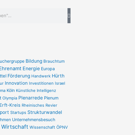
Bildung
uchergruppe
Brauchtum
Ehrenamt
Energie
Europa
Förderung
Hürth
ttel
Handwerk
Innovation
ur
Investitionen
Israel
ima
Köln
Künstliche Intelligenz
Plenarrede
t
Plenum
Olympia
Erft-Kreis
Rheinisches Revier
port
Strukturwandel
Startups
Unternehmensbesuch
ehmen
Wirtschaft
Wissenschaft
ÖPNV