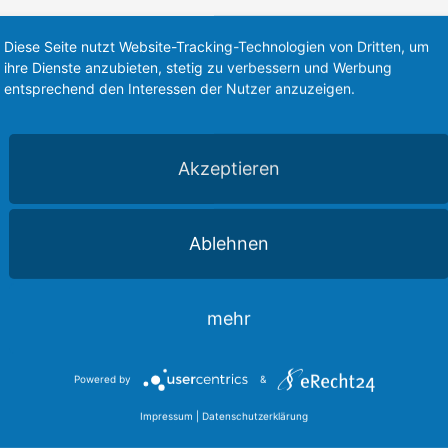
Diese Seite nutzt Website-Tracking-Technologien von Dritten, um
ihre Dienste anzubieten, stetig zu verbessern und Werbung
entsprechend den Interessen der Nutzer anzuzeigen.
Akzeptieren
Ablehnen
mehr
rieg in der Ukraine blickt, wird dort
meiner Sicht ist es wichtig, dass
Powered by
&
fen Ukraine in Europa steht und der
Impressum
|
Datenschutzerklärung