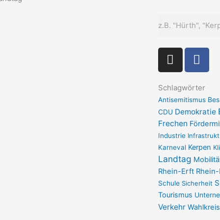
Suche
I
F
n
a
s
c
t
e
Schlagwörter
a
b
Antisemitismus
Bes
g
Demokratie
o
CDU
Frechen
r
Fördermi
o
Industrie
a
Infrastrukt
k
Kerpen
Karneval
Kl
m
-
Landtag
Mobilitä
f
Rhein-Erft
Rhein-
S
Schule
Sicherheit
Tourismus
Untern
Verkehr
Wahlkreis