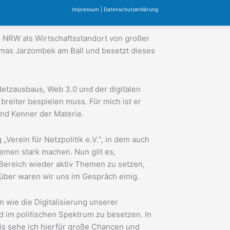
 Düsseldorf, sind hierfür spannende
Impressum
|
Datenschutzerklärung
in NRW als Wirtschaftsstandort von großer
homas Jarzombek am Ball und besetzt dieses
Netzausbaus, Web 3.0 und der digitalen
breiter bespielen muss. Für mich ist er
und Kenner der Materie.
 „Verein für Netzpolitik e.V.“, in dem auch
hemen stark machen. Nun gilt es,
 Bereich wieder aktiv Themen zu setzen,
rüber waren wir uns im Gespräch einig.
n wie die Digitalisierung unserer
d im politischen Spektrum zu besetzen. In
is sehe ich hierfür große Chancen und