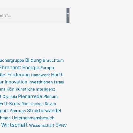
Bildung
uchergruppe
Brauchtum
Ehrenamt
Energie
Europa
Förderung
Hürth
ttel
Handwerk
Innovation
ur
Investitionen
Israel
ima
Köln
Künstliche Intelligenz
Plenarrede
t
Plenum
Olympia
Erft-Kreis
Rheinisches Revier
port
Strukturwandel
Startups
Unternehmensbesuch
ehmen
Wirtschaft
Wissenschaft
ÖPNV