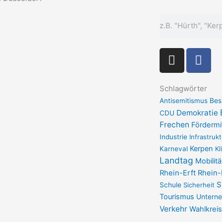
Suche
I
F
n
a
s
c
t
e
Schlagwörter
a
b
Antisemitismus
Bes
g
Demokratie
o
CDU
Frechen
r
Fördermi
o
Industrie
a
Infrastrukt
k
Kerpen
Karneval
Kl
m
-
Landtag
Mobilitä
f
Rhein-Erft
Rhein-
S
Schule
Sicherheit
Tourismus
Untern
Verkehr
Wahlkreis