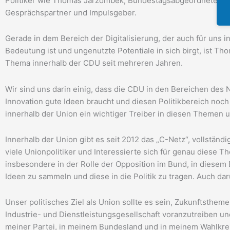
Politiker wie Thomas Jarzombek, Bundestagsabgeordneter für
Gesprächspartner und Impulsgeber.
Gerade in dem Bereich der Digitalisierung, der auch für uns 
Bedeutung ist und ungenutzte Potentiale in sich birgt, ist T
Thema innerhalb der CDU seit mehreren Jahren.
Wir sind uns darin einig, dass die CDU in den Bereichen des 
Innovation gute Ideen braucht und diesen Politikbereich noch 
innerhalb der Union ein wichtiger Treiber in diesen Themen 
Innerhalb der Union gibt es seit 2012 das „C-Netz“, vollständig
viele Unionpolitiker und Interessierte sich für genau diese T
insbesondere in der Rolle der Opposition im Bund, in diesem
Ideen zu sammeln und diese in die Politik zu tragen. Auch da
Unser politisches Ziel als Union sollte es sein, Zukunftstheme
Industrie- und Dienstleistungsgesellschaft voranzutreiben un
meiner Partei, in meinem Bundesland und in meinem Wahlkre