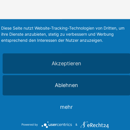
Diese Seite nutzt Website-Tracking-Technologien von Dritten, um
ihre Dienste anzubieten, stetig zu verbessern und Werbung
entsprechend den Interessen der Nutzer anzuzeigen.
Akzeptieren
Ablehnen
beiten und sich abstimmen – leider ist
mehr
ung wie in NRW – dennoch ist mir genau
Powered by
&