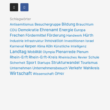
I
F
n
a
s
c
t
e
a
b
Schlagwörter
g
o
Bildung
Antisemitismus
Besuchergruppe
Brauchtum
r
o
a
k
Ehrenamt
Demokratie
Energie
Europa
CDU
m
-
Frechen
Förderung
Hürth
Fördermittel
f
Handwerk
Innovation
Industrie
Infrastruktur
Investitionen
Israel
Kerpen
Karneval
Klima
Köln
Künstliche Intelligenz
Landtag
Plenarrede
Mobilität
Plenum
Olympia
Rhein-Erft
Rhein-Erft-Kreis
Rheinisches Revier
Schule
Sport
Strukturwandel
Tourismus
Sicherheit
Startups
Verkehr
Unternehmensbesuch
Wahlkreis
Unternehmen
Wirtschaft
Wissenschaft
ÖPNV