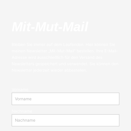
Mit-Mut-Mail
Bleiben Sie immer auf dem Laufenden. Hier können Sie
meinen Newsletter „Mit-Mut-Mail“ bestellen. Ihre E-Mail-
Adresse wird ausschließlich für den Versand des
Newsletters gespeichert und verwendet. Sie können den
Newsletter jederzeit wieder abbestellen.
Vorname
Nachname