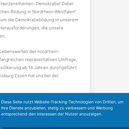
 Herzensthemen: Demokratie! Dabei
schen Bildung in Nordrhein-Westfalen“
n, um die Demokratiebildung in unserem
 Herausforderungen, die unsere
en.
e Lebenswelten der nordrhein-
mfangreichen repräsentativen Umfrage,
Bevölkerung ab 14 Jahren durchgeführt
isburg Essen hat uns bei der
aus abgeleiteten
Diese Seite nutzt Website-Tracking-Technologien von Dritten, um
emokratie in Nordrhein-Westfalen
ihre Dienste anzubieten, stetig zu verbessern und Werbung
entsprechend den Interessen der Nutzer anzuzeigen.