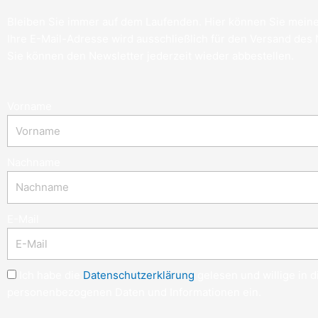
Bleiben Sie immer auf dem Laufenden. Hier können Sie meine
Ihre E-Mail-Adresse wird ausschließlich für den Versand des
Sie können den Newsletter jederzeit wieder abbestellen.
Vorname
Nachname
E-Mail
Ich habe die
Datenschutzerklärung
gelesen und willige in 
personenbezogenen Daten und Informationen ein.