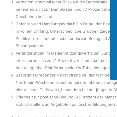
Verhalten-optimistischer Blick auf die Demokratie: 66
bekennen sich zur Demokratie, und 77 Prozent interessi
Geschehen im Land.
Gefahren und Handlungsbedarf: Ein Drittel der Bevölke
in vollem Umfang. Unterschiedliche Gruppen zeigen s
Politikverdrossenheit, insbesondere in Bezug auf Alt
Bildungsstatus.
Veränderungen im Mediennutzungsverhalten: Junge 
informieren sich zu 71 Prozent vor allem über soziale
bevorzugt über Plattformen wie YouTube, Instagram un
Besorgniserregender Negativtrend bei der Wahlbeteili
Nordrhein-Westfalen erreichte bei der letzten Landta
historischen Tiefstwert, besonders bei der jüngsten A
Offenheit für politische Bildung: 83 Prozent der Men
sich vorstellen, an Angeboten politischer Bildung tei