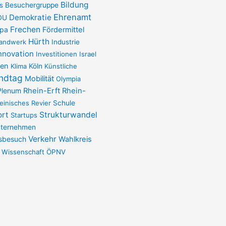
c
Bildung
s
Besuchergruppe
Ehrenamt
Demokratie
DU
e
Frechen
opa
Fördermittel
Hürth
andwerk
Industrie
b
nnovation
Investitionen
Israel
pen
Klima
Köln
Künstliche
o
ndtag
Mobilität
Olympia
Plenum
Rhein-Erft
Rhein-
o
einisches Revier
Schule
ort
Strukturwandel
Startups
k
ternehmen
Verkehr
sbesuch
Wahlkreis
-
Wissenschaft
ÖPNV
f