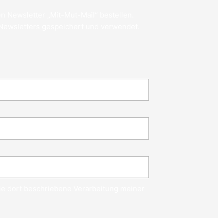
n Newsletter „Mit-Mut-Mail“ bestellen.
 Newsletters gespeichert und verwendet.
die dort beschriebene Verarbeitung meiner