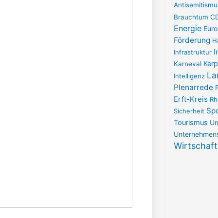
s
Antisemitismu
Brauchtum
C
t
Energie
Eur
Förderung
H
a
I
Infrastruktur
Ker
Karneval
g
La
Intelligenz
Plenarrede
r
Erft-Kreis
Rh
Sp
Sicherheit
a
Tourismus
Un
Unternehmen
Wirtschaft
m