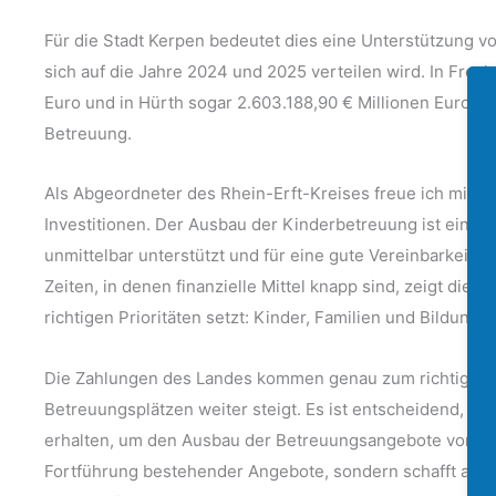
Für die Stadt Kerpen bedeutet dies eine Unterstützung vo
sich auf die Jahre 2024 und 2025 verteilen wird. In Frech
Euro und in Hürth sogar 2.603.188,90 € Millionen Euro i
Betreuung.
Als Abgeordneter des Rhein-Erft-Kreises freue ich mich
Investitionen. Der Ausbau der Kinderbetreuung ist ein zen
unmittelbar unterstützt und für eine gute Vereinbarkeit v
Zeiten, in denen finanzielle Mittel knapp sind, zeigt dies
richtigen Prioritäten setzt: Kinder, Familien und Bildung s
Die Zahlungen des Landes kommen genau zum richtigen Z
Betreuungsplätzen weiter steigt. Es ist entscheidend, das
erhalten, um den Ausbau der Betreuungsangebote voranzut
Fortführung bestehender Angebote, sondern schafft auch