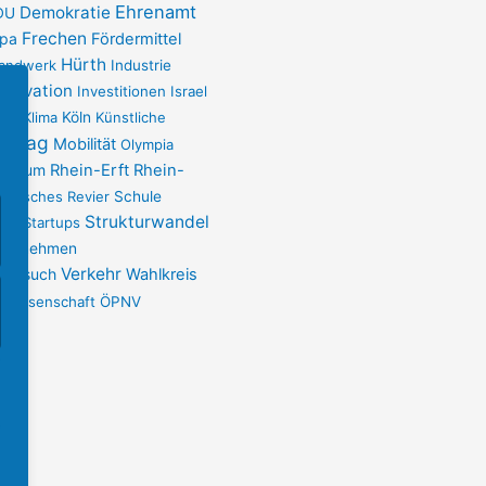
Ehrenamt
Demokratie
DU
Frechen
opa
Fördermittel
Hürth
andwerk
Industrie
nnovation
Investitionen
Israel
pen
Klima
Köln
Künstliche
ndtag
Mobilität
Olympia
Plenum
Rhein-Erft
Rhein-
einisches Revier
Schule
ort
Strukturwandel
Startups
ternehmen
Verkehr
sbesuch
Wahlkreis
Wissenschaft
ÖPNV