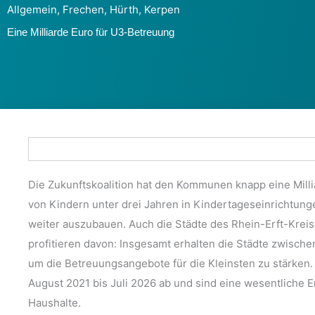
Allgemein
,
Frechen
,
Hürth
,
Kerpen
Eine Milliarde Euro für U3-Betreuung
Die Zukunftskoalition hat den Kommunen knapp eine Mill
von Kindern unter drei Jahren in Kindertageseinrichtung
weiter auszubauen. Auch die Städte des Rhein-Erft-Krei
profitieren davon: Insgesamt erhalten die Städte zwischen
um die Betreuungsangebote für die Kleinsten zu stärken.
August 2021 bis Juli 2026 ab und sind eine wesentliche 
Haushalte.