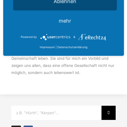
Ablehnen
Menschen mit ihren Stärken und Potenzialen in unsere
Gemeinschaft einzubinden. Jeder von uns kann etwas
beitragen – sei es durch ehrenamtliches Engagement
mehr
oder durch den Mut, den ersten Schritt aufeinander
zuzugehen.
Powered by
&
Wir sollten dankbar sein, dass es im Rhein-Erft-Kreis so
Impressum
|
Datenschutzerklärung
viele Menschen gibt, die den Wert von Solidarität und
Gemeinschaft leben. Sie sind für mich ein Vorbild und
zeigen uns allen, dass eine offene Gesellschaft nicht nur
möglich, sondern auch lebenswert ist.
Suche