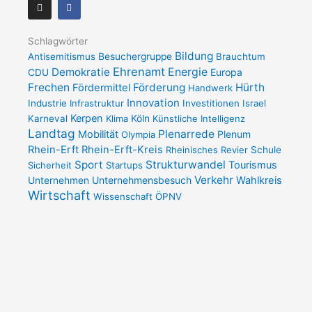
I
F
n
a
s
c
t
e
a
b
Schlagwörter
g
o
Bildung
Antisemitismus
Besuchergruppe
Brauchtum
r
o
a
k
Ehrenamt
Demokratie
Energie
Europa
CDU
m
-
Frechen
Förderung
Hürth
Fördermittel
f
Handwerk
Innovation
Industrie
Infrastruktur
Investitionen
Israel
Kerpen
Karneval
Klima
Köln
Künstliche Intelligenz
Landtag
Plenarrede
Mobilität
Plenum
Olympia
Rhein-Erft
Rhein-Erft-Kreis
Rheinisches Revier
Schule
Sport
Strukturwandel
Tourismus
Sicherheit
Startups
Verkehr
Unternehmensbesuch
Wahlkreis
Unternehmen
Wirtschaft
Wissenschaft
ÖPNV