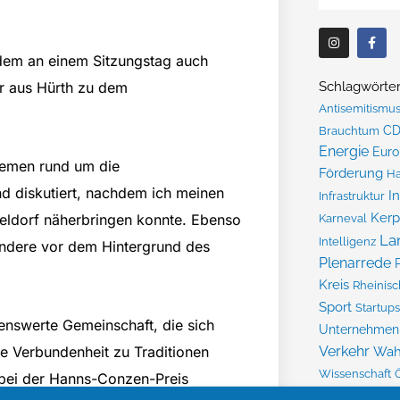
I
F
n
a
s
c
dem an einem Sitzungstag auch
t
e
a
b
Schlagwörte
er aus Hürth zu dem
g
o
Antisemitismu
r
o
a
k
Brauchtum
C
m
-
f
Energie
Eur
hemen rund um die
Förderung
H
d diskutiert, nachdem ich meinen
I
Infrastruktur
Ker
Karneval
sseldorf näherbringen konnte. Ebenso
La
Intelligenz
ndere vor dem Hintergrund des
Plenarrede
Kreis
Rheinisc
Sport
Startups
kenswerte Gemeinschaft, die sich
Unternehmen
Verkehr
re Verbundenheit zu Traditionen
Wah
Wissenschaft
t bei der Hanns-Conzen-Preis