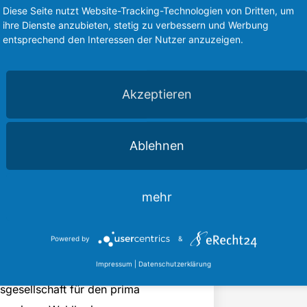
t sich aus Menschen zusammen, die
Diese Seite nutzt Website-Tracking-Technologien von Dritten, um
g von Wertschätzung und
ihre Dienste anzubieten, stetig zu verbessern und Werbung
entsprechend den Interessen der Nutzer anzuzeigen.
eihung des Hanns-Conzen-Preises
nschen ehrt, die mit
n. Diese Persönlichkeiten agieren
Akzeptieren
en Großartiges. Bei der
um die Anerkennung zu erhalten, die
Ablehnen
ie Menschen in meinem Wahlkreis
mehr
he Geschehen in Land und Bund aktiv.
mich ebenso weiter aktiv und
Powered by
&
.
Impressum
|
Datenschutzerklärung
sgesellschaft für den prima