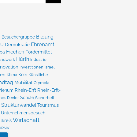
r
Bildung
s
Besuchergruppe
Ehrenamt
Demokratie
DU
Frechen
Fördermittel
opa
Hürth
Industrie
andwerk
nnovation
Investitionen
Israel
pen
Köln
Klima
Künstliche
ndtag
Mobilität
Olympia
Rhein-Erft
Rhein-Erft-
Plenum
Schule
hes Revier
Sicherheit
Strukturwandel
Tourismus
Unternehmensbesuch
Wirtschaft
lkreis
ÖPNV