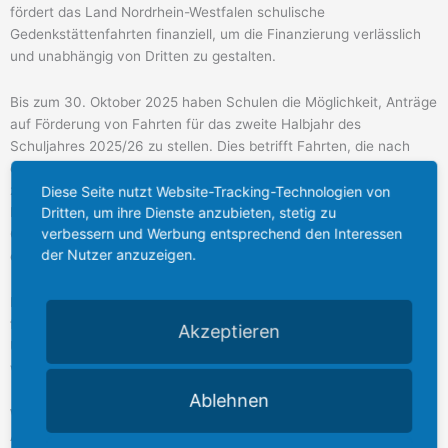
fördert das Land Nordrhein-Westfalen schulische
Gedenkstättenfahrten finanziell, um die Finanzierung verlässlich
und unabhängig von Dritten zu gestalten.
Bis zum 30. Oktober 2025 haben Schulen die Möglichkeit, Anträge
auf Förderung von Fahrten für das zweite Halbjahr des
Schuljahres 2025/26 zu stellen. Dies betrifft Fahrten, die nach
dem 6. Februar 2026 stattfinden. Gefördert werden Schulfahrten
zu Gedenk- und Erinnerungsorten politischer Gewaltherrschaft der
Diese Seite nutzt Website-Tracking-Technologien von
Dritten, um ihre Dienste anzubieten, stetig zu
Klassen 8–13 aller Schulformen in Nordrhein-Westfalen. Die
verbessern und Werbung entsprechend den Interessen
Gedenkstättenfahrten können sowohl im Inland als auch im
der Nutzer anzuzeigen.
europäischen Ausland stattfinden.
Das Land Nordrhein-Westfalen übernimmt bis zu 80 Prozent der
förderfähigen Gesamtkosten, die beispielsweise für Fahrtkosten,
Akzeptieren
Unterbringung, Verpflegung sowie Eintrittsgelder verwendet
werden können.
Ablehnen
Weitere Informationen sowie die Möglichkeit zur digitalen
Antragsstellung finden Sie
HIER
.