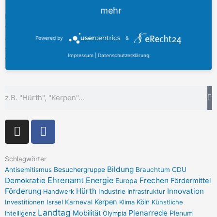
mehr
Kurz vor den Herbstferien habe ich die Leitung jeder
weiterführenden Schule meines Wahlkreises persönlich
angeschrieben, um die Information zu den Fördermöglichkeiten für
Powered by
&
schulische Gedenkstättenfahrten zu übermitteln. Ich hoffe, dass
Impressum
|
Datenschutzerklärung
viele diesem Aufruf folgen.
Suche
I
F
n
a
s
c
t
e
Schlagwörter
Bildung
Antisemitismus
Besuchergruppe
Brauchtum
CDU
a
b
Ehrenamt
Demokratie
Energie
Frechen
Europa
Fördermittel
g
o
Förderung
Hürth
Innovation
Handwerk
Industrie
Infrastruktur
r
o
Kerpen
Investitionen
Israel
Karneval
Klima
Köln
Künstliche
a
k
Landtag
Plenarrede
Mobilität
Plenum
Intelligenz
Olympia