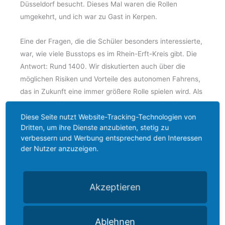
Düsseldorf besucht. Dieses Mal waren die Rollen
umgekehrt, und ich war zu Gast in Kerpen.
Eine der Fragen, die die Schüler besonders interessierte,
war, wie viele Busstops es im Rhein-Erft-Kreis gibt. Die
Antwort: Rund 1400. Wir diskutierten auch über die
möglichen Risiken und Vorteile des autonomen Fahrens,
das in Zukunft eine immer größere Rolle spielen wird. Als
verkehrspolitischer Sprecher der CDU-Fraktion im
Diese Seite nutzt Website-Tracking-Technologien von
Kreistag und direkt gewählter Landespolitiker bot mir der
Dritten, um ihre Dienste anzubieten, stetig zu
Besuch die besondere Gelegenheit, die Ergebnisse und
verbessern und Werbung entsprechend den Interessen
Ideen der Schüler für den Öffentlichen Nahverkehr im
der Nutzer anzuzeigen.
Rhein-Erft-Kreis zu sehen und direktes Feedback zu
geben. Es war mir eine große Freude, mich mit der
Klasse auszutauschen. Die vielen Ideen der Schüler
Akzeptieren
waren pragmatisch und zukunftsorientiert. Vieles davon
befindet sich sogar schon in der Umsetzung, wie die
Erweiterung der Wasserstoffflotte unserer REVG-Busse.
Ablehnen