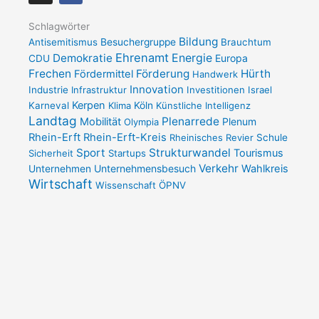
s
c
t
e
a
b
Schlagwörter
g
o
Bildung
Antisemitismus
Besuchergruppe
Brauchtum
r
o
a
k
Ehrenamt
Demokratie
Energie
Europa
CDU
m
-
Frechen
Förderung
Hürth
Fördermittel
f
Handwerk
Innovation
Industrie
Infrastruktur
Investitionen
Israel
Kerpen
Karneval
Klima
Köln
Künstliche Intelligenz
Landtag
Plenarrede
Mobilität
Plenum
Olympia
Rhein-Erft
Rhein-Erft-Kreis
Rheinisches Revier
Schule
Sport
Strukturwandel
Tourismus
Sicherheit
Startups
Verkehr
Unternehmensbesuch
Wahlkreis
Unternehmen
Wirtschaft
Wissenschaft
ÖPNV