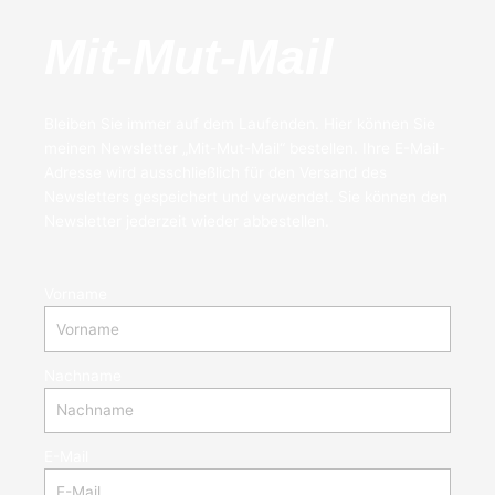
Mit-Mut-Mail
Bleiben Sie immer auf dem Laufenden. Hier können Sie
meinen Newsletter „Mit-Mut-Mail“ bestellen. Ihre E-Mail-
Adresse wird ausschließlich für den Versand des
Newsletters gespeichert und verwendet. Sie können den
Newsletter jederzeit wieder abbestellen.
Vorname
Nachname
E-Mail