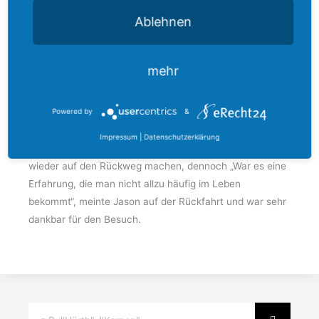
und dass es schwierig wird, so viel Geld zu beschaffen
Ablehnen
und zweitens um einen Systemsprenger, für den man zu
viel Geld benötigt und es nicht sein kann, dass die Stadt
dafür allein aufkommen muss. Okos sicherte zu, dass er
mehr
beide Themen ansprechen werde und alles versuche,
um Entlastungen für die Stadt zu erreichen.
Powered by
&
Als letztes wurde den beiden noch alles ganz genau
gezeigt und sie durften sogar den Fraktionsraum der
Impressum
|
Datenschutzerklärung
CDU besichtigen. Danach mussten sich die beiden
wieder auf den Rückweg machen, dennoch „War es eine
Erfahrung, die man nicht allzu häufig im Leben
bekommt“, meinte Jason auf der Rückfahrt und war sehr
dankbar für den Besuch.
Suche