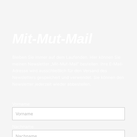
Mit-Mut-Mail
Bleiben Sie immer auf dem Laufenden. Hier können Sie
meinen Newsletter „Mit-Mut-Mail“ bestellen. Ihre E-Mail-
Adresse wird ausschließlich für den Versand des
Newsletters gespeichert und verwendet. Sie können den
Newsletter jederzeit wieder abbestellen.
Vorname
Nachname