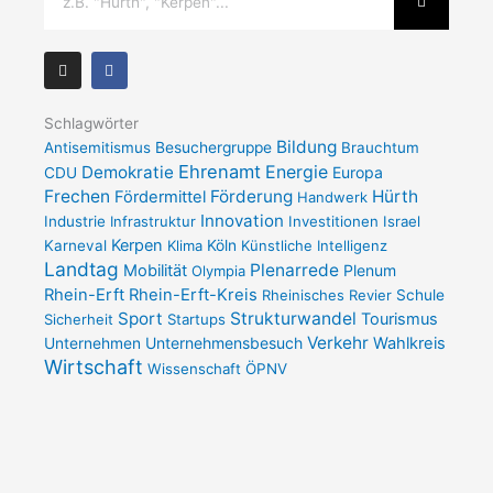
I
F
n
a
s
c
t
e
a
b
Schlagwörter
g
o
Bildung
Antisemitismus
Besuchergruppe
Brauchtum
r
o
a
k
Ehrenamt
Demokratie
Energie
Europa
CDU
m
-
Frechen
Förderung
Hürth
Fördermittel
f
Handwerk
Innovation
Industrie
Infrastruktur
Investitionen
Israel
Kerpen
Karneval
Klima
Köln
Künstliche Intelligenz
Landtag
Plenarrede
Mobilität
Plenum
Olympia
Rhein-Erft
Rhein-Erft-Kreis
Rheinisches Revier
Schule
Sport
Strukturwandel
Tourismus
Sicherheit
Startups
Verkehr
Unternehmensbesuch
Wahlkreis
Unternehmen
Wirtschaft
Wissenschaft
ÖPNV