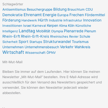
t
e
Schlagwörter
Bildung
Antisemitismus
Besuchergruppe
Brauchtum
CDU
a
b
Ehrenamt
Demokratie
Energie
Frechen
Europa
Fördermittel
g
o
Förderung
Hürth
Innovation
Handwerk
Industrie
Infrastruktur
r
o
Kerpen
Investitionen
Israel
Karneval
Klima
Köln
Künstliche
a
k
Landtag
Plenarrede
Mobilität
Plenum
Intelligenz
Olympia
m
-
Rhein-Erft
Rhein-Erft-Kreis
Rheinisches Revier
Schule
f
Sport
Strukturwandel
Tourismus
Sicherheit
Startups
Verkehr
Unternehmensbesuch
Wahlkreis
Unternehmen
Wirtschaft
Wissenschaft
ÖPNV
Mit-Mut-Mail
Bleiben Sie immer auf dem Laufenden. Hier können Sie meinen
Newsletter „Mit-Mut-Mail“ bestellen. Ihre E-Mail-Adresse wird
ausschließlich für den Versand des Newsletters gespeichert und
verwendet. Sie können den Newsletter jederzeit wieder
abbestellen.