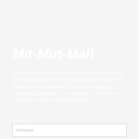
Mit-Mut-Mail
Bleiben Sie immer auf dem Laufenden. Hier können Sie
meinen Newsletter „Mit-Mut-Mail“ bestellen. Ihre E-Mail-
Adresse wird ausschließlich für den Versand des
Newsletters gespeichert und verwendet. Sie können den
Newsletter jederzeit wieder abbestellen.
Vorname