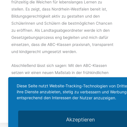
frühzeitig die Weichen für lebenslanges Lernen zu
stellen. Es zeigt, dass Nordrhein-Westfalen bereit ist,
Bildungsgerechtigkeit aktiv zu gestalten und den
Schülerinnen und Schülern die bestmöglichen Chancen
zu eröffnen. Als Landtagsabgeordneter werde ich den
Gesetzgebungsprozess eng begleiten und mich dafür
einsetzen, dass die ABC-Klassen praxisnah, transparent
und kindgerecht umgesetzt werden.
Abschließend lässt sich sagen: Mit den ABC-Klassen
setzen wir einen neuen Maßstab in der frühkindlichen
Sprachförderung. Für die Kinder in Hürth, Kerpen und im
Diese Seite nutzt Website-Tracking-Technologien von Dritt
gesamten Rhein-Erft-Kreis bedeutet das konkrete
ihre Dienste anzubieten, stetig zu verbessern und Werbung
Chancen – für einen erfolgreichen Schulstart, für
entsprechend den Interessen der Nutzer anzuzeigen.
Teilhabe und für Bildung, die wirklich alle erreicht.
Akzeptieren