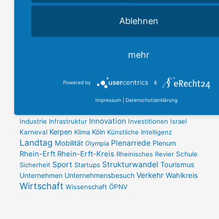
Suche
Ablehnen
I
F
mehr
n
a
s
c
t
e
a
b
Schlagwörter
g
o
Powered by
&
Bildung
Antisemitismus
Besuchergruppe
Brauchtum
r
o
a
k
Ehrenamt
Demokratie
Energie
Europa
CDU
Impressum
|
Datenschutzerklärung
m
-
Frechen
Förderung
Hürth
Fördermittel
f
Handwerk
Innovation
Industrie
Infrastruktur
Investitionen
Israel
Kerpen
Karneval
Klima
Köln
Künstliche Intelligenz
Landtag
Plenarrede
Mobilität
Plenum
Olympia
Rhein-Erft
Rhein-Erft-Kreis
Rheinisches Revier
Schule
Sport
Strukturwandel
Tourismus
Sicherheit
Startups
Verkehr
Unternehmensbesuch
Wahlkreis
Unternehmen
Wirtschaft
Wissenschaft
ÖPNV