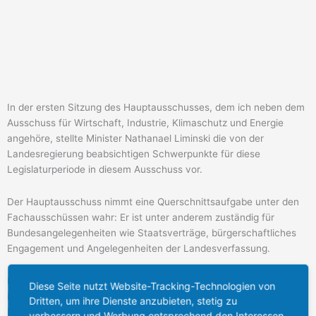
In der ersten Sitzung des Hauptausschusses, dem ich neben dem
Ausschuss für Wirtschaft, Industrie, Klimaschutz und Energie
angehöre, stellte Minister Nathanael Liminski die von der
Landesregierung beabsichtigen Schwerpunkte für diese
Legislaturperiode in diesem Ausschuss vor.
Der Hauptausschuss nimmt eine Querschnittsaufgabe unter den
Fachausschüssen wahr: Er ist unter anderem zuständig für
Bundesangelegenheiten wie Staatsverträge, bürgerschaftliches
Engagement und Angelegenheiten der Landesverfassung.
Direkt wurde klar: Die Landesregierung hat wichtige Themen
Diese Seite nutzt Website-Tracking-Technologien von
identifiziert und sich ambitionierte Ziele gesetzt. Besonders
Dritten, um ihre Dienste anzubieten, stetig zu
hervorzuheben ist das Themenfeld des demografischen Wandels.
verbessern und Werbung entsprechend den Interessen