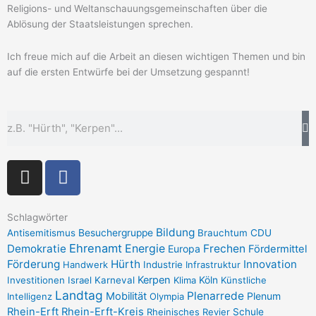
Religions- und Weltanschauungsgemeinschaften über die
Ablösung der Staatsleistungen sprechen.
Ich freue mich auf die Arbeit an diesen wichtigen Themen und bin
auf die ersten Entwürfe bei der Umsetzung gespannt!
Suche
I
F
n
a
s
c
t
e
Schlagwörter
Bildung
Antisemitismus
Besuchergruppe
Brauchtum
CDU
a
b
Ehrenamt
Demokratie
Energie
Frechen
Europa
Fördermittel
g
o
Förderung
Hürth
Innovation
Handwerk
Industrie
Infrastruktur
r
o
Kerpen
Investitionen
Israel
Karneval
Klima
Köln
Künstliche
a
k
Landtag
Plenarrede
Mobilität
Plenum
Intelligenz
Olympia
m
-
Rhein-Erft
Rhein-Erft-Kreis
Rheinisches Revier
Schule