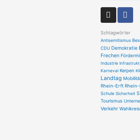
I
F
n
a
s
c
t
e
Schlagwörter
a
b
Antisemitismus
Bes
g
Demokratie
o
CDU
Frechen
r
Fördermi
o
Industrie
a
Infrastrukt
k
Kerpen
Karneval
Kl
m
-
Landtag
Mobilitä
f
Rhein-Erft
Rhein-
S
Schule
Sicherheit
Tourismus
Untern
Verkehr
Wahlkreis