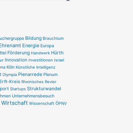
Bildung
uchergruppe
Brauchtum
Ehrenamt
Energie
Europa
Förderung
Hürth
ttel
Handwerk
Innovation
ur
Investitionen
Israel
ima
Köln
Künstliche Intelligenz
Plenarrede
t
Plenum
Olympia
Erft-Kreis
Rheinisches Revier
port
Strukturwandel
Startups
Unternehmensbesuch
ehmen
Wirtschaft
Wissenschaft
ÖPNV