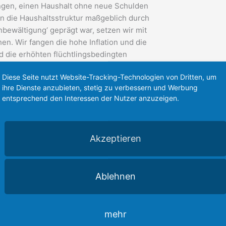
lungen, einen Haushalt ohne neue Schulden
en die Haushaltsstruktur maßgeblich durch
ewältigung‘ geprägt war, setzen wir mit
n. Wir fangen die hohe Inflation und die
 die erhöhten flüchtlingsbedingten
auch im Rahmen der Haushaltsplanung
Diese Seite nutzt Website-Tracking-Technologien von Dritten, um
Zeit Teil unserer Realität sein werden.
ihre Dienste anzubieten, stetig zu verbessern und Werbung
ie zusätzlichen Finanzierungsbedarfe im
entsprechend den Interessen der Nutzer anzuzeigen.
Akzeptieren
einnahmen des Staates deutlich schlechter
 nach Unterstützung steigt – sei es durch
Ablehnen
en. Der nun verabschiedete Haushaltsplan
ng gegenüber der ursprünglichen Planung
Euro. Möglich war der Haushalt 2024 ohne
mehr
egierung. Dabei stand die Sicherstellung
hrleistung der finanziellen