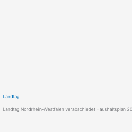
Zum
Inhalt
springen
Landtag
Landtag Nordrhein-Westfalen verabschiedet Haushaltsplan 2