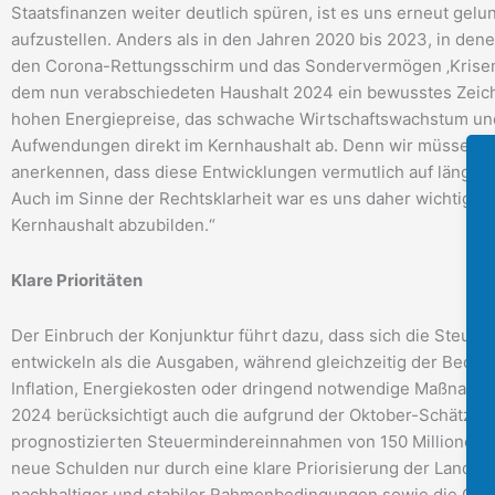
Staatsfinanzen weiter deutlich spüren, ist es uns erneut ge
aufzustellen. Anders als in den Jahren 2020 bis 2023, in den
den Corona-Rettungsschirm und das Sondervermögen ‚Krisenb
dem nun verabschiedeten Haushalt 2024 ein bewusstes Zeiche
hohen Energiepreise, das schwache Wirtschaftswachstum und
Aufwendungen direkt im Kernhaushalt ab. Denn wir müssen 
anerkennen, dass diese Entwicklungen vermutlich auf längere 
Auch im Sinne der Rechtsklarheit war es uns daher wichtig, d
Kernhaushalt abzubilden.“
Klare Prioritäten
Der Einbruch der Konjunktur führt dazu, dass sich die Steuer
entwickeln als die Ausgaben, während gleichzeitig der Bedarf
Inflation, Energiekosten oder dringend notwendige Maßnahm
2024 berücksichtigt auch die aufgrund der Oktober-Schätzu
prognostizierten Steuermindereinnahmen von 150 Millionen 
neue Schulden nur durch eine klare Priorisierung der Landesr
nachhaltiger und stabiler Rahmenbedingungen sowie die Gewä