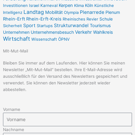
r
o
Kerpen
Investitionen
Israel
Karneval
Klima
Köln
Künstliche
a
k
Landtag
Plenarrede
Mobilität
Plenum
Intelligenz
Olympia
m
-
Rhein-Erft
Rhein-Erft-Kreis
Rheinisches Revier
Schule
f
Sport
Strukturwandel
Tourismus
Sicherheit
Startups
Verkehr
Unternehmensbesuch
Wahlkreis
Unternehmen
Wirtschaft
Wissenschaft
ÖPNV
Mit-Mut-Mail
Bleiben Sie immer auf dem Laufenden. Hier können Sie meinen
Newsletter „Mit-Mut-Mail“ bestellen. Ihre E-Mail-Adresse wird
ausschließlich für den Versand des Newsletters gespeichert und
verwendet. Sie können den Newsletter jederzeit wieder
abbestellen.
Vorname
Nachname