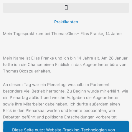
Praktikanten
Mein Tagespraktikum bei Thomas Okos – Elias Franke, 14 Jahre
Mein Name ist Elias Franke und ich bin 14 Jahre alt. Am 28 Januar
hatte ich die Chance einen Einblick in das Abgeordnetenbüro von
Thomas Okos zu erhalten.
An diesem Tag war ein Plenartag, weshalb im Parlament
besonders viel Betrieb herrschte. Zu Beginn wurde mir erklärt, wie
ein Plenartag abläuft und welche Aufgaben die Abgeordneten
sowie ihre Mitarbeiter dabeihaben. Ich durfte außerdem einen
Blick in den Plenarsaal werfen und konnte beobachten, wie
Debatten geführt und politische Entscheidungen vorbereitet
werden. Im weiteren Verlauf des Tages erhielt ich Informationen
Diese Seite nutzt Website-Tracking-Technologien von
über die tägliche Arbeit in einem Abgeordnetenbüro. Besonders