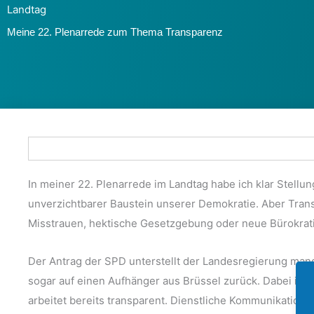
Landtag
Meine 22. Plenarrede zum Thema Transparenz
In meiner 22. Plenarrede im Landtag habe ich klar Stellu
unverzichtbarer Baustein unserer Demokratie. Aber Trans
Misstrauen, hektische Gesetzgebung oder neue Bürokrat
Der Antrag der SPD unterstellt der Landesregierung mang
sogar auf einen Aufhänger aus Brüssel zurück. Dabei ist 
arbeitet bereits transparent. Dienstliche Kommunikation