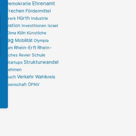
Ehrenamt
Demokratie
DU
Frechen
opa
Fördermittel
Hürth
andwerk
Industrie
nnovation
Investitionen
Israel
pen
Klima
Köln
Künstliche
ndtag
Mobilität
Olympia
Plenum
Rhein-Erft
Rhein-
einisches Revier
Schule
ort
Strukturwandel
Startups
ternehmen
Verkehr
sbesuch
Wahlkreis
Wissenschaft
ÖPNV