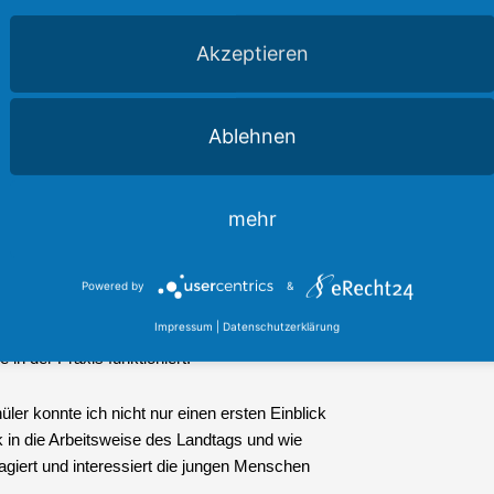
Akzeptieren
Ablehnen
mehr
Powered by
&
e für eine lebhafte Diskussion beim Besuch
Impressum
|
Datenschutzerklärung
ebatte bot die ideale Gelegenheit, den
in der Praxis funktioniert.
ler konnte ich nicht nur einen ersten Einblick
k in die Arbeitsweise des Landtags und wie
agiert und interessiert die jungen Menschen