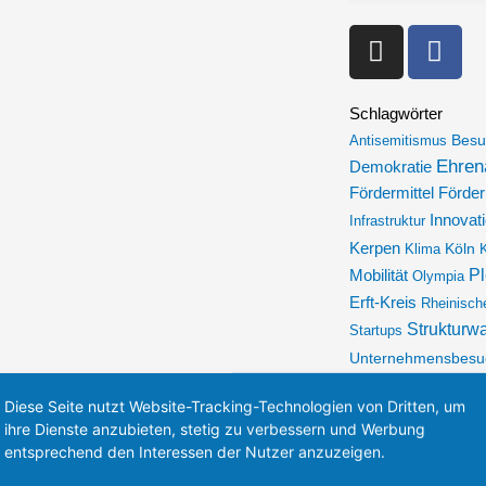
I
F
n
a
s
c
t
e
Schlagwörter
a
b
Besu
Antisemitismus
Ehren
Demokratie
g
o
Förde
Fördermittel
r
o
Innovat
a
k
Infrastruktur
m
-
Kerpen
Köln
Klima
K
f
Pl
Mobilität
Olympia
Erft-Kreis
Rheinisch
Strukturw
Startups
Unternehmensbesu
Wissenschaft
ÖPNV
Diese Seite nutzt Website-Tracking-Technologien von Dritten, um
ihre Dienste anzubieten, stetig zu verbessern und Werbung
entsprechend den Interessen der Nutzer anzuzeigen.