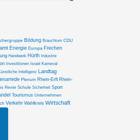
Bildung
chergruppe
Brauchtum
CDU
amt
Energie
Frechen
Europa
rung
Hürth
Handwerk
Industrie
ion
Investitionen
Israel
Karneval
Landtag
ünstliche Intelligenz
enarrede
Plenum
Rhein-Erft
Rhein-
Sport
es Revier
Schule
Sicherheit
andel
Tourismus
Unternehmen
Wirtschaft
Verkehr
ch
Wahlkreis