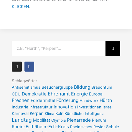
KLICKEN
.
Suche
I
F
n
a
s
c
t
e
a
b
Schlagwörter
g
o
Bildung
Antisemitismus
Besuchergruppe
Brauchtum
r
o
a
k
Ehrenamt
Demokratie
Energie
Europa
CDU
m
-
Frechen
Förderung
Hürth
Fördermittel
f
Handwerk
Innovation
Industrie
Infrastruktur
Investitionen
Israel
Kerpen
Karneval
Klima
Köln
Künstliche Intelligenz
Landtag
Plenarrede
Mobilität
Plenum
Olympia
Rhein-Erft
Rhein-Erft-Kreis
Rheinisches Revier
Schule