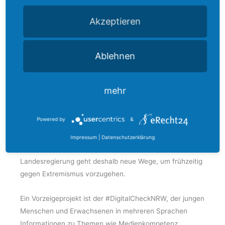
gestalten. Wir können damit nicht nur auf die EU-
Akzeptieren
Maßnahmen warten. NRW setzt sich deshalb für
rechtsstaatliche Grenzverfahren an den EU-
Außengrenzen und eine gerechte Verteilung von
Ablehnen
Menschen mit Bleibeperspektive innerhalb der EU ein.
Säule III: Prävention
mehr
Ein besonders wichtiger Bestandteil des Reformpakets
Powered by
&
ist die Prävention. Wir wissen, dass gerade junge
Menschen, wie der tragische Anschlag von Solingen
Impressum
|
Datenschutzerklärung
zeigt, besonders anfällig für Radikalisierung sind. Die
Landesregierung geht deshalb neue Wege, um frühzeitig
gegen Extremismus vorzugehen.
Ein Vorzeigeprojekt ist der #DigitalCheckNRW, der jungen
Menschen und Erwachsenen in mehreren Sprachen
Informationen zu Themen wie Medienkompetenz,