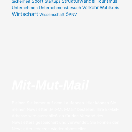
Sport
Strukturwandel
Tourismus
Sicherheit
Startups
Verkehr
Unternehmensbesuch
Wahlkreis
Unternehmen
Wirtschaft
Wissenschaft
ÖPNV
Mit-Mut-Mail
Bleiben Sie immer auf dem Laufenden. Hier können Sie
meinen Newsletter „Mit-Mut-Mail“ bestellen. Ihre E-Mail-
Adresse wird ausschließlich für den Versand des
Newsletters gespeichert und verwendet. Sie können den
Newsletter jederzeit wieder abbestellen.