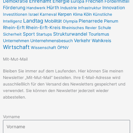
Ehrenamt
Demokratie
Energie
Frechen
Europa
Fördermittel
g
o
Förderung
Hürth
Innovation
Handwerk
Industrie
Infrastruktur
r
o
Kerpen
Investitionen
Israel
Karneval
Klima
Köln
Künstliche
a
k
Landtag
Plenarrede
Mobilität
Plenum
Intelligenz
Olympia
m
-
Rhein-Erft
Rhein-Erft-Kreis
Rheinisches Revier
Schule
f
Sport
Strukturwandel
Tourismus
Sicherheit
Startups
Verkehr
Unternehmensbesuch
Wahlkreis
Unternehmen
Wirtschaft
Wissenschaft
ÖPNV
Mit-Mut-Mail
Bleiben Sie immer auf dem Laufenden. Hier können Sie meinen
Newsletter „Mit-Mut-Mail“ bestellen. Ihre E-Mail-Adresse wird
ausschließlich für den Versand des Newsletters gespeichert und
verwendet. Sie können den Newsletter jederzeit wieder
abbestellen.
Vorname