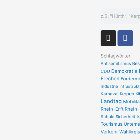
Suche
I
F
n
a
s
c
t
e
Schlagwörter
a
b
Antisemitismus
Bes
g
Demokratie
o
CDU
Frechen
r
Fördermi
o
Industrie
a
Infrastrukt
k
Kerpen
Karneval
Kl
m
-
Landtag
Mobilitä
f
Rhein-Erft
Rhein-
S
Schule
Sicherheit
Tourismus
Untern
Verkehr
Wahlkreis