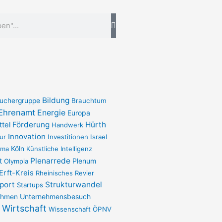
Bildung
uchergruppe
Brauchtum
Ehrenamt
Energie
Europa
Förderung
Hürth
ttel
Handwerk
Innovation
ur
Investitionen
Israel
ima
Köln
Künstliche Intelligenz
Plenarrede
t
Plenum
Olympia
Erft-Kreis
Rheinisches Revier
port
Strukturwandel
Startups
Unternehmensbesuch
ehmen
Wirtschaft
Wissenschaft
ÖPNV