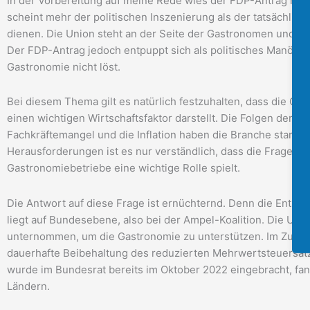
In der Vorbereitung auf meine Rede wies der FDP-Antrag mehr 
scheint mehr der politischen Inszenierung als der tatsächlic
dienen. Die Union steht an der Seite der Gastronomen und ha
Der FDP-Antrag jedoch entpuppt sich als politisches Manöve
Gastronomie nicht löst.
Bei diesem Thema gilt es natürlich festzuhalten, dass die G
einen wichtigen Wirtschaftsfaktor darstellt. Die Folgen der P
Fachkräftemangel und die Inflation haben die Branche stark b
Herausforderungen ist es nur verständlich, dass die Frage n
Gastronomiebetriebe eine wichtige Rolle spielt.
Die Antwort auf diese Frage ist ernüchternd. Denn die Ents
liegt auf Bundesebene, also bei der Ampel-Koalition. Die Unio
unternommen, um die Gastronomie zu unterstützen. Im Zukunft
dauerhafte Beibehaltung des reduzierten Mehrwertsteuersatze
wurde im Bundesrat bereits im Oktober 2022 eingebracht, fa
Ländern.