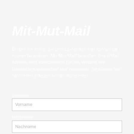
Mit-Mut-Mail
Bleiben Sie immer auf dem Laufenden. Hier können Sie
meinen Newsletter „Mit-Mut-Mail“ bestellen. Ihre E-Mail-
Adresse wird ausschließlich für den Versand des
Newsletters gespeichert und verwendet. Sie können den
Newsletter jederzeit wieder abbestellen.
Vorname
Nachname