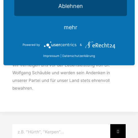
Seine Verdienste für unser Land sind zahlreich und
Ablehnen
beeindruckend: Als Bundesinnenminister verhandelte er
den Vertrag über die Deutsche Einheit, als
mehr
Bundesfinanzminister bewältigte er die schwerste
Währungskrise im Euroraum und als
Bundestagspräsident repräsentierte er unser Parlament
Powered by
&
mit Umsicht und Anspruch.
Impressum
|
Datenschutzerklärung
Wir verneigen uns vor der Lebensleistung von Dr.
Wolfgang Schäuble und werden sein Andenken in
unserer Partei und für unser Land stets ehrenvoll
bewahren.
Suche