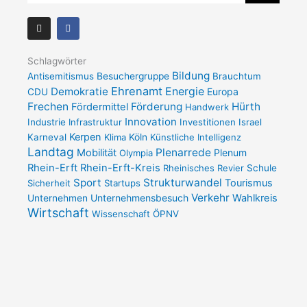
I
F
n
a
s
c
t
e
a
b
Schlagwörter
g
o
Bildung
Antisemitismus
Besuchergruppe
Brauchtum
r
o
a
k
Ehrenamt
Demokratie
Energie
Europa
CDU
m
-
Frechen
Förderung
Hürth
Fördermittel
f
Handwerk
Innovation
Industrie
Infrastruktur
Investitionen
Israel
Kerpen
Karneval
Klima
Köln
Künstliche Intelligenz
Landtag
Plenarrede
Mobilität
Plenum
Olympia
Rhein-Erft
Rhein-Erft-Kreis
Rheinisches Revier
Schule
Sport
Strukturwandel
Tourismus
Sicherheit
Startups
Verkehr
Unternehmensbesuch
Wahlkreis
Unternehmen
Wirtschaft
Wissenschaft
ÖPNV