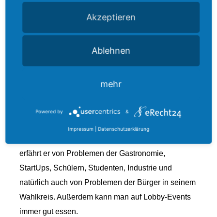
einen Schrittzähler zulegen und seine Schritte
Akzeptieren
veröffentlichen. Beine aus Stahl. Hier durfte ich
auch an Lobby-Events teilnehmen. Diese sind
Ablehnen
häufig verschrien, sind jedoch elementar für die
Arbeit eines Volksvertreters. Denn nur, wenn sich
ein Volksvertreter alle Seiten anhört, kann er gute
mehr
Politik machen. Nur so kann man sich einen
Überblick verschaffen und den bestmöglichen
Powered by
&
Zwischenweg finden. Dafür muss er natürlich allen
Impressum
|
Datenschutzerklärung
“Lobbies”, also Interessengruppen, zuhören. So
erfährt er von Problemen der Gastronomie,
StartUps, Schülern, Studenten, Industrie und
natürlich auch von Problemen der Bürger in seinem
Wahlkreis. Außerdem kann man auf Lobby-Events
immer gut essen.