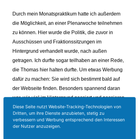
Durch mein Monatspraktikum hatte ich außerdem
die Möglichkeit, an einer Plenarwoche teilnehmen
zu können. Hier wurde die Politik, die zuvor in
Ausschüssen und Fraktionssitzungen im
Hintergrund verhandelt wurde, nach außen
getragen. Ich durfte sogar teilhaben an einer Rede,
die Thomas hier halten durfte. Um etwas Werbung
dafür zu machen: Sie wird sich bestimmt bald auf
der Webseite finden. Besonders spannend daran
war, wie viel im Hintergrund passiert und passieren
Diese Seite nutzt Website-Tracking-Technologien von
muss, bevor letztlich beschlossen werden kann.
Dritten, um ihre Dienste anzubieten, stetig zu
Hier lief Thomas auch nochmal zur Höchstform auf.
verbessern und Werbung entsprechend den Interessen
Die Besuche im Büro wurden kürzer und die Tage
der Nutzer anzuzeigen.
wurden länger. Ich glaube, Thomas sollte sich mal