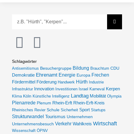
Suche
I
F
n
a
Schlagwörter
s
c
Bildung
Besuchergruppe
Antisemitismus
Brauchtum
CDU
Ehrenamt
Demokratie
Energie
Frechen
Europa
t
e
Förderung
Hürth
Fördermittel
Handwerk
Industrie
Innovation
Kerpen
Infrastruktur
Investitionen
Israel
Karneval
Landtag
Köln
Mobilität
Klima
a
Künstliche Intelligenz
b
Olympia
Plenarrede
Plenum
Rhein-Erft
Rhein-Erft-Kreis
Sport
Rheinisches Revier
Schule
Sicherheit
Startups
g
o
Strukturwandel
Tourismus
Unternehmen
Wirtschaft
Verkehr
Unternehmensbesuch
Wahlkreis
r
o
Wissenschaft
ÖPNV