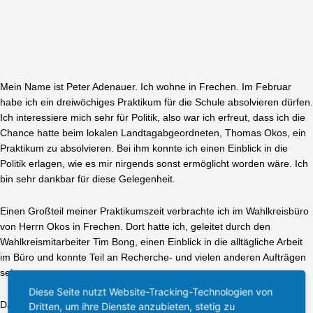
Mein Name ist Peter Adenauer. Ich wohne in Frechen. Im Februar
habe ich ein dreiwöchiges Praktikum für die Schule absolvieren dürfen.
Ich interessiere mich sehr für Politik, also war ich erfreut, dass ich die
Chance hatte beim lokalen Landtagabgeordneten, Thomas Okos, ein
Praktikum zu absolvieren. Bei ihm konnte ich einen Einblick in die
Politik erlagen, wie es mir nirgends sonst ermöglicht worden wäre. Ich
bin sehr dankbar für diese Gelegenheit.
Einen Großteil meiner Praktikumszeit verbrachte ich im Wahlkreisbüro
von Herrn Okos in Frechen. Dort hatte ich, geleitet durch den
Wahlkreismitarbeiter Tim Bong, einen Einblick in die alltägliche Arbeit
im Büro und konnte Teil an Recherche- und vielen anderen Aufträgen
sein.
Diese Seite nutzt Website-Tracking-Technologien von
Das absolute Highlight war mein Besuch im Landtag am 14. Ich hatte
Dritten, um ihre Dienste anzubieten, stetig zu