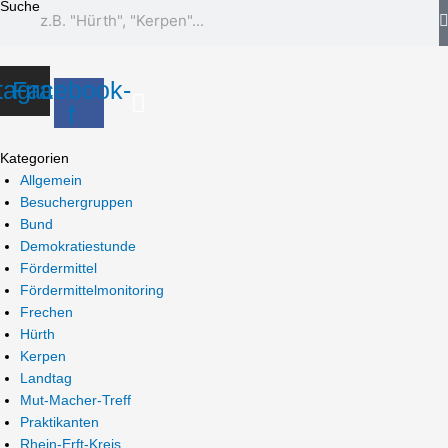
Suche
tagram
Facebook-
f
Kategorien
Allgemein
Besuchergruppen
Bund
Demokratiestunde
Fördermittel
Fördermittelmonitoring
Frechen
Hürth
Kerpen
Landtag
Mut-Macher-Treff
Praktikanten
Rhein-Erft-Kreis