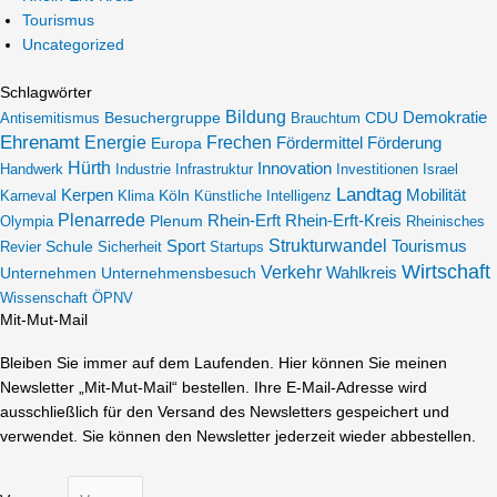
Tourismus
Uncategorized
Schlagwörter
Bildung
Demokratie
Besuchergruppe
Antisemitismus
Brauchtum
CDU
Ehrenamt
Energie
Frechen
Förderung
Europa
Fördermittel
Hürth
Innovation
Handwerk
Industrie
Infrastruktur
Investitionen
Israel
Landtag
Kerpen
Köln
Mobilität
Karneval
Klima
Künstliche Intelligenz
Plenarrede
Plenum
Rhein-Erft
Rhein-Erft-Kreis
Olympia
Rheinisches
Sport
Strukturwandel
Tourismus
Revier
Schule
Sicherheit
Startups
Wirtschaft
Verkehr
Unternehmen
Unternehmensbesuch
Wahlkreis
Wissenschaft
ÖPNV
Mit-Mut-Mail
Bleiben Sie immer auf dem Laufenden. Hier können Sie meinen
Newsletter „Mit-Mut-Mail“ bestellen. Ihre E-Mail-Adresse wird
ausschließlich für den Versand des Newsletters gespeichert und
verwendet. Sie können den Newsletter jederzeit wieder abbestellen.