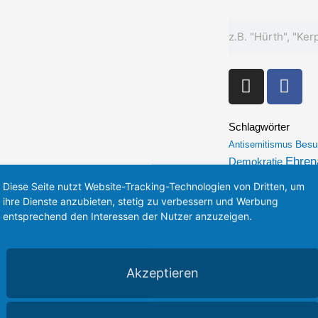
Suche
I
F
n
a
s
c
t
e
Schlagwörter
a
b
Besu
Antisemitismus
Ehren
Demokratie
g
o
Förde
Fördermittel
r
o
Diese Seite nutzt Website-Tracking-Technologien von Dritten, um
Innovat
a
k
Infrastruktur
ihre Dienste anzubieten, stetig zu verbessern und Werbung
m
-
Kerpen
Köln
entsprechend den Interessen der Nutzer anzuzeigen.
Klima
K
f
Pl
Mobilität
Olympia
Erft-Kreis
Rheinisch
Strukturw
Startups
Akzeptieren
Unternehmensbesu
Wissenschaft
ÖPNV