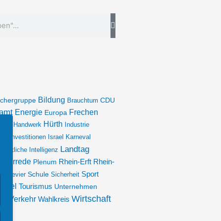
Bildung
chergruppe
Brauchtum
CDU
amt
Energie
Frechen
Europa
rung
Hürth
Handwerk
Industrie
ion
Investitionen
Israel
Karneval
Landtag
ünstliche Intelligenz
enarrede
Plenum
Rhein-Erft
Rhein-
Sport
es Revier
Schule
Sicherheit
andel
Tourismus
Unternehmen
Wirtschaft
Verkehr
ch
Wahlkreis