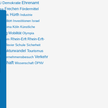
Ehrenamt
Demokratie
U
Frechen
pa
Fördermittel
Hürth
ndwerk
Industrie
novation
Investitionen
Israel
en
Köln
Klima
Künstliche
dtag
Mobilität
Olympia
lenum
Rhein-Erft
Rhein-Erft-
hes Revier
Schule
Sicherheit
Strukturwandel
Tourismus
Verkehr
Unternehmensbesuch
rtschaft
Wissenschaft
ÖPNV