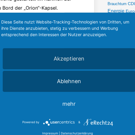
a
k
Brauchtum
CD
m
-
n Bord der „Orion“-Kapsel.
f
Energie
Euro
Förderung
Ha
Diese Seite nutzt Website-Tracking-Technologien von Dritten, um
 besonderer Termin. An diesem Ort
In
Infrastruktur
ihre Dienste anzubieten, stetig zu verbessern und Werbung
Kerp
Karneval
entsprechend den Interessen der Nutzer anzuzeigen.
bemannte Raumfahrt. Es beherbergt
Lan
Intelligenz
Missionen wie Apollo 11 und die
Plenarrede
P
Kreis
Rheinisc
Akzeptieren
Sport
Startups
wichtig die wissenschaftliche und
Unternehmen
Wi
Wahlkreis
 Deutschland und NRW wirken
Ablehnen
mehr
folg der Mission bei: Ob
rhein-westfälische Unternehmen und
Powered by
&
conomy“.
Impressum
|
Datenschutzerklärung