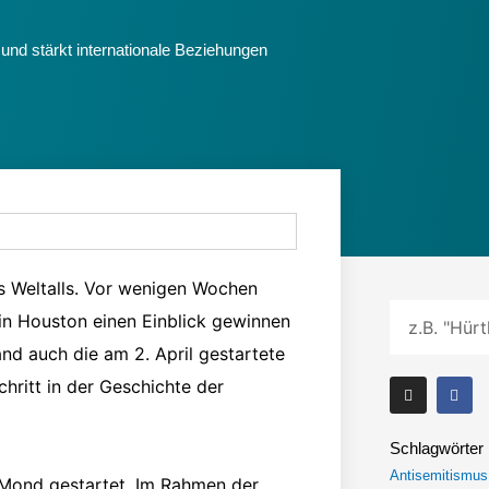
und stärkt internationale Beziehungen
s Weltalls. Vor wenigen Wochen
Suche
in Houston einen Einblick gewinnen
nd auch die am 2. April gestartete
I
F
chritt in der Geschichte der
n
a
s
c
t
e
a
b
Schlagwörter
g
o
r
o
Antisemitismus
 Mond gestartet. Im Rahmen der