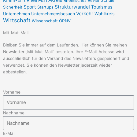
a
b
Rhein-Erft
Rhein-Erft-Kreis
Rheinisches Revier
Schule
Sport
Strukturwandel
Tourismus
Sicherheit
Startups
g
o
Verkehr
Unternehmensbesuch
Wahlkreis
Unternehmen
Wirtschaft
Wissenschaft
ÖPNV
r
o
Mit-Mut-Mail
a
k
Bleiben Sie immer auf dem Laufenden. Hier können Sie meinen
Newsletter „Mit-Mut-Mail“ bestellen. Ihre E-Mail-Adresse wird
m
-
ausschließlich für den Versand des Newsletters gespeichert und
verwendet. Sie können den Newsletter jederzeit wieder
f
abbestellen.
Vorname
Nachname
E-Mail