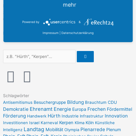
mehr
Der Ministerpräsident fasst den Zukunftsvertrag treffend
zusammen: „Vermeintliche Gegensätze zu versöhnen, um etwas
Gutes zu schaffen – das ist gelungen.“
Powered by
&
Hier
geht es zum Zukunftsvertrag.
Impressum
|
Datenschutzerklärung
Suche
I
F
n
a
Schlagwörter
s
c
Bildung
Antisemitismus
Besuchergruppe
Brauchtum
CDU
Ehrenamt
Demokratie
Energie
Frechen
Europa
Fördermittel
Förderung
t
e
Hürth
Innovation
Handwerk
Industrie
Infrastruktur
Kerpen
Investitionen
Israel
Karneval
Klima
Köln
Künstliche
Landtag
Plenarrede
Mobilität
Plenum
Intelligenz
Olympia