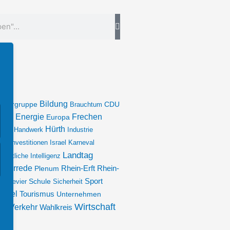
Bildung
chergruppe
Brauchtum
CDU
amt
Energie
Frechen
Europa
rung
Hürth
Handwerk
Industrie
ion
Investitionen
Israel
Karneval
Landtag
ünstliche Intelligenz
enarrede
Plenum
Rhein-Erft
Rhein-
Sport
es Revier
Schule
Sicherheit
andel
Tourismus
Unternehmen
Wirtschaft
Verkehr
ch
Wahlkreis