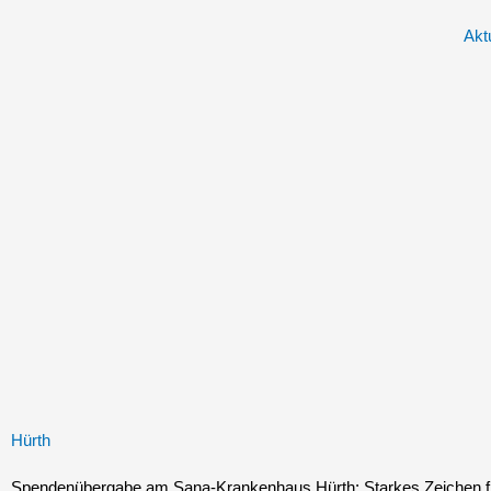
Zum
Akt
Inhalt
springen
Hürth
Spendenübergabe am Sana-Krankenhaus Hürth: Starkes Zeichen fü