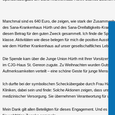
Manchmal sind es 640 Euro, die zeigen, wie stark der Zusammenha
des Sana-Krankenhaus Hürth und des Sana-Dreifaltigkeits-Kranken
diesen Betrag für den guten Zweck gesammelt. Ich finde die Spen
klasse. Aktivitäten wie diese belegen für mich die positive Ausstr
wie dem Hürther Krankenhaus auf unser gesellschaftliches Leben.
Die Spende kam über die Junge Union Hürth mit Ihrer Vorsitzenden
im CJG-Haus St. Gereon zugute. Zu Weihnachten wurden Gutschei
Aufmerksamkeiten verteilt – eine schöne Geste für junge Menschen
Ich durfte bei der symbolischen Scheckübergabe durch Frau Hanna
Kliniken, dabei sein und finde: Solche Aktionen zeigen, dass unser
medizinischer Versorgung. Sie übernehmen Verantwortung für unser
Mein Dank gilt allen Beteiligten für dieses Engagement. Und es geh