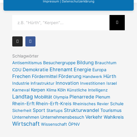
Impressum
|
Datenschutzerklärung
Suche
I
F
n
a
s
c
t
e
a
b
Schlagwörter
g
o
Bildung
Antisemitismus
Besuchergruppe
Brauchtum
r
o
a
k
Ehrenamt
Demokratie
Energie
Europa
CDU
m
-
Frechen
Förderung
Hürth
Fördermittel
f
Handwerk
Innovation
Industrie
Infrastruktur
Investitionen
Israel
Kerpen
Karneval
Klima
Köln
Künstliche Intelligenz
Landtag
Plenarrede
Mobilität
Plenum
Olympia
Rhein-Erft
Rhein-Erft-Kreis
Rheinisches Revier
Schule
Sport
Strukturwandel
Tourismus
Sicherheit
Startups
Verkehr
Unternehmensbesuch
Wahlkreis
Unternehmen
Wirtschaft
Wissenschaft
ÖPNV