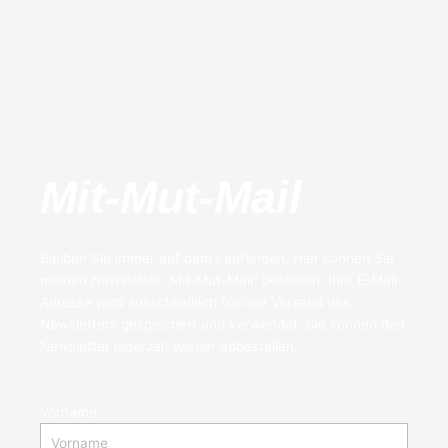
Mit-Mut-Mail
Bleiben Sie immer auf dem Laufenden. Hier können Sie
meinen Newsletter „Mit-Mut-Mail“ bestellen. Ihre E-Mail-
Adresse wird ausschließlich für den Versand des
Newsletters gespeichert und verwendet. Sie können den
Newsletter jederzeit wieder abbestellen.
Vorname