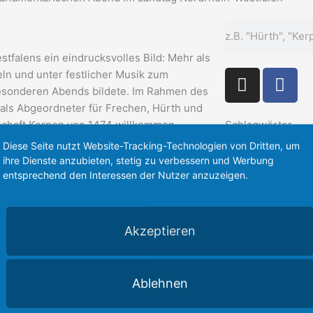
Suche
falens ein eindrucksvolles Bild: Mehr als
I
F
n und unter festlicher Musik zum
n
a
 besonderen Abends bildete. Im Rahmen des
s
c
als Abgeordneter für Frechen, Hürth und
t
e
rschaft Kerpen von 1474 willkommen
Schlagwörter
 Bundesschützenkönig der St. Sebastianus
a
b
Antisemitismus
Bes
Diese Seite nutzt Website-Tracking-Technologien von Dritten, um
er den Gästen begrüßen konnte.
g
Demokratie
o
CDU
ihre Dienste anzubieten, stetig zu verbessern und Werbung
entsprechend den Interessen der Nutzer anzuzeigen.
Frechen
r
Fördermi
o
e Tradition des Schützenwesens feierte,
Industrie
a
Infrastrukt
k
Kerpen
meinschaft unterstrich. Der
Karneval
Kl
m
-
Landtag
wie wichtig die Arbeit der Schützen für
Mobilitä
f
Akzeptieren
 Abend begann mit einem stimmungsvollen
Rhein-Erft
Rhein-
S
ützen in der Bürgerhalle zusammenkamen,
Schule
Sicherheit
Tourismus
Untern
Ablehnen
Verkehr
Wahlkreis
nd Würdigung des Ehrenamtes besonders am