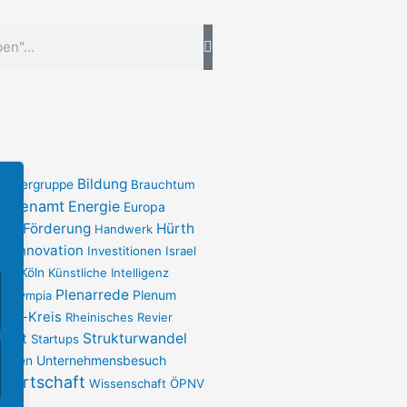
Bildung
uchergruppe
Brauchtum
Ehrenamt
Energie
Europa
Förderung
Hürth
ttel
Handwerk
Innovation
ur
Investitionen
Israel
ima
Köln
Künstliche Intelligenz
Plenarrede
t
Plenum
Olympia
Erft-Kreis
Rheinisches Revier
port
Strukturwandel
Startups
Unternehmensbesuch
ehmen
Wirtschaft
Wissenschaft
ÖPNV