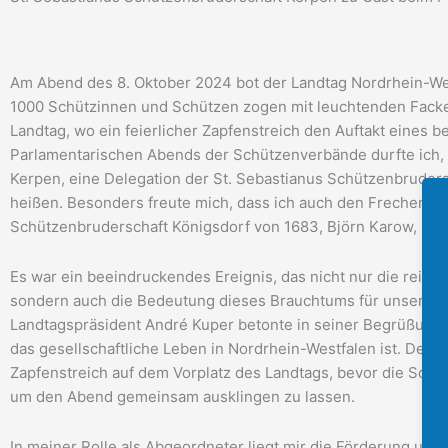
Am Abend des 8. Oktober 2024 bot der Landtag Nordrhein-West
1000 Schützinnen und Schützen zogen mit leuchtenden Fackel
Landtag, wo ein feierlicher Zapfenstreich den Auftakt eines
Parlamentarischen Abends der Schützenverbände durfte ich, 
Kerpen, eine Delegation der St. Sebastianus Schützenbrude
heißen. Besonders freute mich, dass ich auch den Frechener
Schützenbruderschaft Königsdorf von 1683, Björn Karow, unt
Es war ein beeindruckendes Ereignis, das nicht nur die reich
sondern auch die Bedeutung dieses Brauchtums für unsere Ge
Landtagspräsident André Kuper betonte in seiner Begrüßung, 
das gesellschaftliche Leben in Nordrhein-Westfalen ist. Der
Zapfenstreich auf dem Vorplatz des Landtags, bevor die Sch
um den Abend gemeinsam ausklingen zu lassen.
In meiner Rolle als Abgeordneter liegt mir die Förderung u