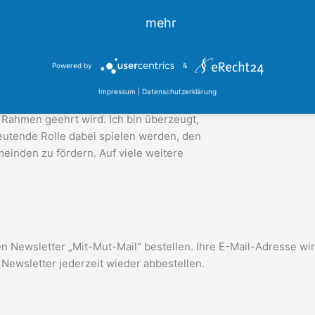
ultur, das Identität stiftet und den
mehr
bruderschaft Kerpen hat über Jahrhunderte
 lebendig bleiben. Ihre ehrenamtliche
eis.
Powered by
&
Impressum
|
Datenschutzerklärung
ellen Weltkulturerbe der UNESCO, und es
n Rahmen geehrt wird. Ich bin überzeugt,
eutende Rolle dabei spielen werden, den
einden zu fördern. Auf viele weitere
 Newsletter „Mit-Mut-Mail“ bestellen. Ihre E-Mail-Adresse wir
Newsletter jederzeit wieder abbestellen.