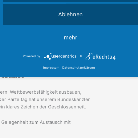
Ablehnen
sebene Gehör.
sch, wirtschaftlich, technologisch. Für
mehr
das keinen Grund zur Resignation, sondern
ttgart: Verantwortung übernehmen in
Powered by
&
Impressum
|
Datenschutzerklärung
t in seiner Rede eindrucksvoll formuliert,
auflaufen.“
chern, Wettbewerbsfähigkeit ausbauen,
 Der Parteitag hat unserem Bundeskanzler
ein klares Zeichen der Geschlossenheit.
ge Gelegenheit zum Austausch mit