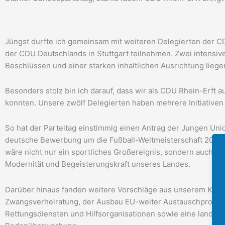
Jüngst durfte ich gemeinsam mit weiteren Delegierten der C
der CDU Deutschlands in Stuttgart teilnehmen. Zwei intensive
Beschlüssen und einer starken inhaltlichen Ausrichtung liege
Besonders stolz bin ich darauf, dass wir als CDU Rhein-Erft a
konnten. Unsere zwölf Delegierten haben mehrere Initiativen
So hat der Parteitag einstimmig einen Antrag der Jungen Union
deutsche Bewerbung um die Fußball-Weltmeisterschaft 2042
wäre nicht nur ein sportliches Großereignis, sondern auch ein 
Modernität und Begeisterungskraft unseres Landes.
Darüber hinaus fanden weitere Vorschläge aus unserem Kre
Zwangsverheiratung, der Ausbau EU-weiter Austauschprogra
Rettungsdiensten und Hilfsorganisationen sowie eine landwi