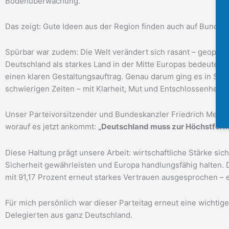
Bodenüberwachung.
Das zeigt: Gute Ideen aus der Region finden auch auf Bunde
Spürbar war zudem: Die Welt verändert sich rasant – geopoliti
Deutschland als starkes Land in der Mitte Europas bedeutet 
einen klaren Gestaltungsauftrag. Genau darum ging es in Stu
schwierigen Zeiten – mit Klarheit, Mut und Entschlossenheit.
Unser Parteivorsitzender und Bundeskanzler Friedrich Merz ha
worauf es jetzt ankommt:
„Deutschland muss zur Höchstform 
Diese Haltung prägt unsere Arbeit: wirtschaftliche Stärke si
Sicherheit gewährleisten und Europa handlungsfähig halten.
mit 91,17 Prozent erneut starkes Vertrauen ausgesprochen – 
Für mich persönlich war dieser Parteitag erneut eine wichti
Delegierten aus ganz Deutschland.