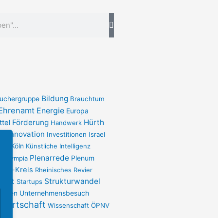
Bildung
uchergruppe
Brauchtum
Ehrenamt
Energie
Europa
Förderung
Hürth
ttel
Handwerk
Innovation
ur
Investitionen
Israel
ima
Köln
Künstliche Intelligenz
Plenarrede
t
Plenum
Olympia
Erft-Kreis
Rheinisches Revier
port
Strukturwandel
Startups
Unternehmensbesuch
ehmen
Wirtschaft
Wissenschaft
ÖPNV