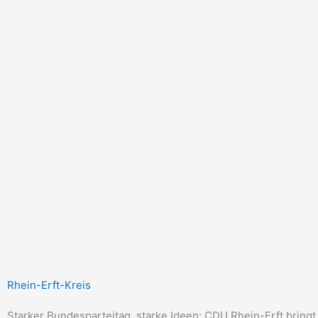
Zum
Inhalt
springen
Rhein-Erft-Kreis
Starker Bundesparteitag, starke Ideen: CDU Rhein-Erft bring