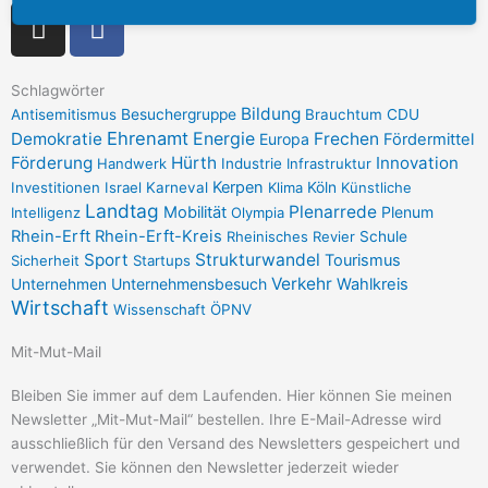
I
F
n
a
s
c
t
e
Schlagwörter
Bildung
Antisemitismus
Besuchergruppe
Brauchtum
CDU
a
b
Ehrenamt
Demokratie
Energie
Frechen
Europa
Fördermittel
g
o
Förderung
Hürth
Innovation
Handwerk
Industrie
Infrastruktur
r
o
Kerpen
Investitionen
Israel
Karneval
Klima
Köln
Künstliche
a
k
Landtag
Plenarrede
Mobilität
Plenum
Intelligenz
Olympia
m
-
Rhein-Erft
Rhein-Erft-Kreis
Rheinisches Revier
Schule
f
Sport
Strukturwandel
Tourismus
Sicherheit
Startups
Verkehr
Unternehmensbesuch
Wahlkreis
Unternehmen
Wirtschaft
Wissenschaft
ÖPNV
Mit-Mut-Mail
Bleiben Sie immer auf dem Laufenden. Hier können Sie meinen
Newsletter „Mit-Mut-Mail“ bestellen. Ihre E-Mail-Adresse wird
ausschließlich für den Versand des Newsletters gespeichert und
verwendet. Sie können den Newsletter jederzeit wieder