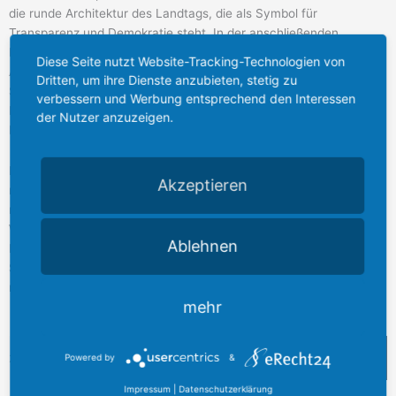
die runde Architektur des Landtags, die als Symbol für
Transparenz und Demokratie steht. In der anschließenden
Diskussion sprachen wir über die Herausforderungen des
Diese Seite nutzt Website-Tracking-Technologien von
Arbeitsmarktes und die Bedeutung eines praxisorientierten
Dritten, um ihre Dienste anzubieten, stetig zu
Studiums in einer sich wandelnden Wirtschaft. Ich habe großen
verbessern und Werbung entsprechend den Interessen
Respekt vor den jungen Menschen, die mit viel Engagement und
der Nutzer anzuzeigen.
Ehrgeiz an ihrer beruflichen Zukunft arbeiten.
Ich danke der Hochschule Düsseldorf für ihren Besuch und den
Akzeptieren
regen Austausch. Es sind genau solche Begegnungen, die deutlich
machen, wie wichtig eine enge Verbindung zwischen Politik,
Wissenschaft und Wirtschaft für die Zukunft unseres Landes ist.
Ablehnen
Ich freue mich darauf, die Gespräche fortzusetzen – denn die
Studierenden von heute sind die Fachkräfte und Gestalter von
morgen.
mehr
Suche
Powered by
&
Impressum
|
Datenschutzerklärung