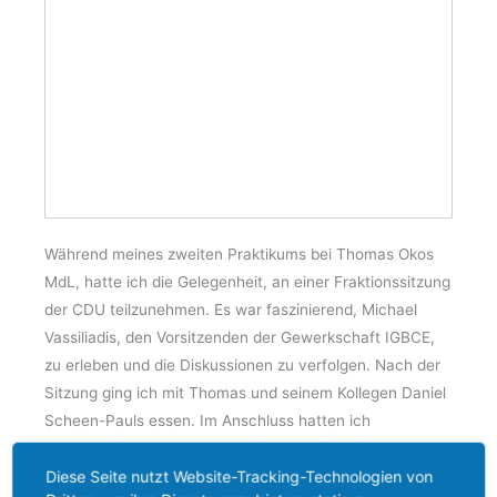
Während meines zweiten Praktikums bei Thomas Okos
MdL, hatte ich die Gelegenheit, an einer Fraktionssitzung
der CDU teilzunehmen. Es war faszinierend, Michael
Vassiliadis, den Vorsitzenden der Gewerkschaft IGBCE,
zu erleben und die Diskussionen zu verfolgen. Nach der
Sitzung ging ich mit Thomas und seinem Kollegen Daniel
Scheen-Pauls essen. Im Anschluss hatten ich
Gelegenheit zum Austausch mit dem Büroleiter
Diese Seite nutzt Website-Tracking-Technologien von
Maximilian Glaubitz sowie Tim Ingenhaag und Simon