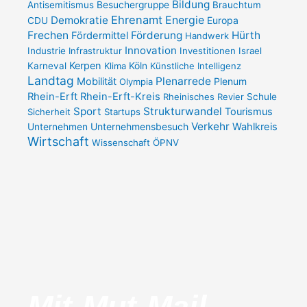
Bildung
Antisemitismus
Besuchergruppe
Brauchtum
r
o
a
k
Ehrenamt
Demokratie
Energie
Europa
CDU
m
-
Frechen
Förderung
Hürth
Fördermittel
f
Handwerk
Innovation
Industrie
Infrastruktur
Investitionen
Israel
Kerpen
Karneval
Klima
Köln
Künstliche Intelligenz
Landtag
Plenarrede
Mobilität
Plenum
Olympia
Rhein-Erft
Rhein-Erft-Kreis
Rheinisches Revier
Schule
Sport
Strukturwandel
Tourismus
Sicherheit
Startups
Verkehr
Unternehmensbesuch
Wahlkreis
Unternehmen
Wirtschaft
Wissenschaft
ÖPNV
Mit-Mut-Mail