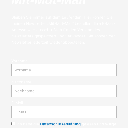
Bleiben Sie immer auf dem Laufenden. Hier können Sie
meinen Newsletter „Mit-Mut-Mail“ bestellen. Ihre E-Mail-
Adresse wird ausschließlich für den Versand des
Newsletters gespeichert und verwendet. Sie können den
Newsletter jederzeit wieder abbestellen.
Vorname
Nachname
E-Mail
Ich habe die
Datenschutzerklärung
gelesen und willige