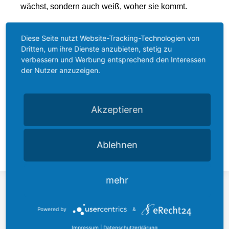
wächst, sondern auch weiß, woher sie kommt.
Sein Engagement zeigt: Heimatbewusstsein und
Diese Seite nutzt Website-Tracking-Technologien von
Dritten, um ihre Dienste anzubieten, stetig zu
gesellschaftliche Verantwortung gehören
verbessern und Werbung entsprechend den Interessen
zusammen. Ich bin dankbar, dass wir in unserer
der Nutzer anzuzeigen.
Heimat Persönlichkeiten wie Professor Stelkens
haben und freue mich sehr über diese verdiente
Akzeptieren
Auszeichnung im Namen unserer Stadt und der
gesamten Region.
Ablehnen
mehr
Suche
Powered by
&
Impressum
|
Datenschutzerklärung