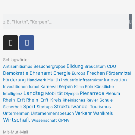
Suche
I
F
n
a
s
c
t
e
Schlagwörter
Bildung
Antisemitismus
Besuchergruppe
Brauchtum
CDU
a
b
Ehrenamt
Demokratie
Energie
Frechen
Europa
Fördermittel
g
o
Förderung
Hürth
Innovation
Handwerk
Industrie
Infrastruktur
r
o
Kerpen
Investitionen
Israel
Karneval
Klima
Köln
Künstliche
a
k
Landtag
Plenarrede
Mobilität
Plenum
Intelligenz
Olympia
m
-
Rhein-Erft
Rhein-Erft-Kreis
Rheinisches Revier
Schule
f
Sport
Strukturwandel
Tourismus
Sicherheit
Startups
Verkehr
Unternehmensbesuch
Wahlkreis
Unternehmen
Wirtschaft
Wissenschaft
ÖPNV
Mit-Mut-Mail