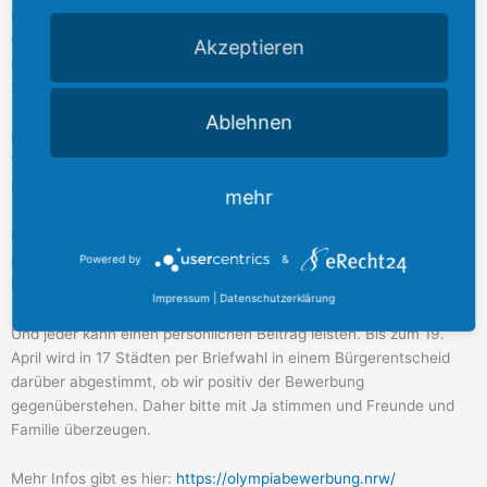
Mir ist aber genauso wichtig: Am Ende muss es für die Menschen
vor Ort einen echten Mehrwert geben. Gute Sportangebote,
Akzeptieren
moderne Anlagen und eine stärkere Förderung. Nicht nur für den
Spitzensport, sondern auch für den Breitensport.
Ablehnen
Die Gespräche haben gezeigt, wie viel Begeisterung für das
Thema da ist. Jetzt kommt es darauf an, diese Energie
mitzunehmen und die Bewerbung weiter klug voranzubringen.
mehr
Ich werde das Thema weiter für unsere Heimat begleiten, auch
mit Blick darauf, was es konkret für den Rhein-Erft-Kreis
Powered by
&
bedeutet.
Impressum
|
Datenschutzerklärung
Und jeder kann einen persönlichen Beitrag leisten. Bis zum 19.
April wird in 17 Städten per Briefwahl in einem Bürgerentscheid
darüber abgestimmt, ob wir positiv der Bewerbung
gegenüberstehen. Daher bitte mit Ja stimmen und Freunde und
Familie überzeugen.
Mehr Infos gibt es hier:
https://olympiabewerbung.nrw/