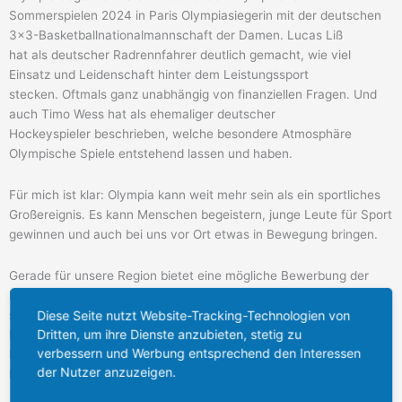
Sommerspielen 2024 in Paris Olympiasiegerin mit der deutschen
3×3-Basketballnationalmannschaft der Damen. Lucas Liß
hat als deutscher Radrennfahrer deutlich gemacht, wie viel
Einsatz und Leidenschaft hinter dem Leistungssport
stecken. Oftmals ganz unabhängig von finanziellen Fragen. Und
auch Timo Wess hat als ehemaliger deutscher
Hockeyspieler beschrieben, welche besondere Atmosphäre
Olympische Spiele entstehend lassen und haben.
Für mich ist klar: Olympia kann weit mehr sein als ein sportliches
Großereignis. Es kann Menschen begeistern, junge Leute für Sport
gewinnen und auch bei uns vor Ort etwas in Bewegung bringen.
Gerade für unsere Region bietet eine mögliche Bewerbung der
Region Köln und Rhein-Ruhr große Chancen. Viele Sportstätten
Diese Seite nutzt Website-Tracking-Technologien von
sind bereits vorhanden, die Wege sind kurz und wir haben
Dritten, um ihre Dienste anzubieten, stetig zu
Erfahrung mit Großveranstaltungen. Gleichzeitig könnten wichtige
verbessern und Werbung entsprechend den Interessen
Projekte schneller vorankommen, etwa beim Ausbau von
der Nutzer anzuzeigen.
Infrastruktur oder bei der Modernisierung von Sportanlagen.