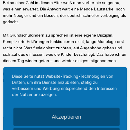
Bei so einer Zahl in diesem Alter weiß man vorher nie so genau,
was einen erwartet. Die Antwort war: eine Menge Lautstärke, noch
mehr Neugier und ein Besuch, der deutlich schneller vorbeiging als
gedacht.
Mit Grundschulkindern zu sprechen ist eine eigene Disziplin.
Komplizierte Erklärungen funktionieren nicht, lange Monologe erst
recht nicht. Was funktioniert: zuhören, auf Augenhöhe gehen und
sich auf das einlassen, was die Kinder beschäftigt. Das habe ich an
diesem Tag wieder getan – und wieder einiges mitgenommen.
Ein herzlicher Dank gilt der Schulleitung und den Lehrerinnen und
Diese Seite nutzt Website-Tracking-Technologien von
Lehrern der Herbertskaul für den offenen Empfang.
Dritten, um ihre Dienste anzubieten, stetig zu
verbessern und Werbung entsprechend den Interessen
der Nutzer anzuzeigen.
Suche
Akzeptieren
I
F
n
a