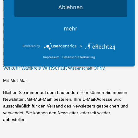
s
c
Ablehnen
t
e
Schlagwörter
Bildung
Besuchergruppe
Antisemitismus
Brauchtum
CDU
a
b
Ehrenamt
Demokratie
Energie
Frechen
Europa
Fördermittel
g
o
mehr
Förderung
Hürth
Innovation
Handwerk
Industrie
Infrastruktur
r
o
Kerpen
Köln
Investitionen
Israel
Karneval
Klima
Künstliche Intelligenz
a
k
Landtag
Plenarrede
Powered by
&
Mobilität
Plenum
Rhein-Erft
Rhein-
Olympia
m
-
Sport
Erft-Kreis
Rheinisches Revier
Schule
Sicherheit
Startups
f
Impressum
|
Datenschutzerklärung
Strukturwandel
Tourismus
Unternehmen
Unternehmensbesuch
Wirtschaft
Verkehr
Wahlkreis
Wissenschaft
ÖPNV
Mit-Mut-Mail
Bleiben Sie immer auf dem Laufenden. Hier können Sie meinen
Newsletter „Mit-Mut-Mail“ bestellen. Ihre E-Mail-Adresse wird
ausschließlich für den Versand des Newsletters gespeichert und
verwendet. Sie können den Newsletter jederzeit wieder
abbestellen.