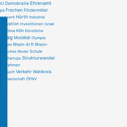
Ehrenamt
Demokratie
DU
Frechen
opa
Fördermittel
Hürth
andwerk
Industrie
nnovation
Investitionen
Israel
pen
Klima
Köln
Künstliche
ndtag
Mobilität
Olympia
Plenum
Rhein-Erft
Rhein-
einisches Revier
Schule
ort
Strukturwandel
Startups
ternehmen
Verkehr
sbesuch
Wahlkreis
Wissenschaft
ÖPNV