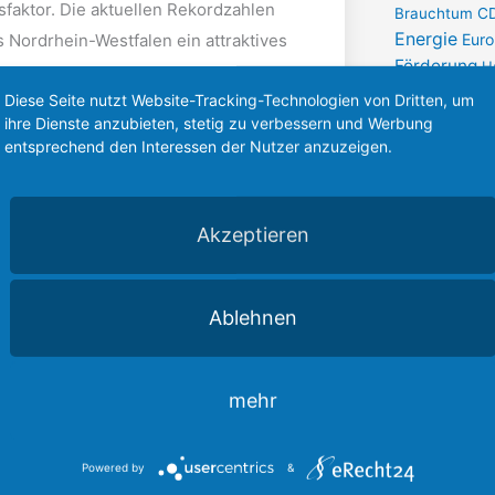
a
k
tsfaktor. Die aktuellen Rekordzahlen
Brauchtum
C
m
-
f
Energie
Eur
 Nordrhein-Westfalen ein attraktives
Förderung
H
I
Infrastruktur
Diese Seite nutzt Website-Tracking-Technologien von Dritten, um
Ker
Karneval
ihre Dienste anzubieten, stetig zu verbessern und Werbung
Stabilitätsanker. Sie bringt planbar
La
entsprechend den Interessen der Nutzer anzuzeigen.
Intelligenz
Gastronomie und eröffnet auch
Plenarrede
itig ist der Reisebus ein
Erft-Kreis
Rh
 Diskussion habe ich deutlich gemacht:
Sp
Sicherheit
Akzeptieren
Tourismus
Un
heitliche Tourismuskonzepte
Unternehmen
anen Zentren über kulturelle Highlights
Wirtschaft
Ablehnen
s besser zu vernetzen und sichtbar zu
mehr
 Gastronomie und Aufenthaltsqualität
von Kommunen, Tourismusakteuren,
astrukturellen und digitalen
Powered by
&