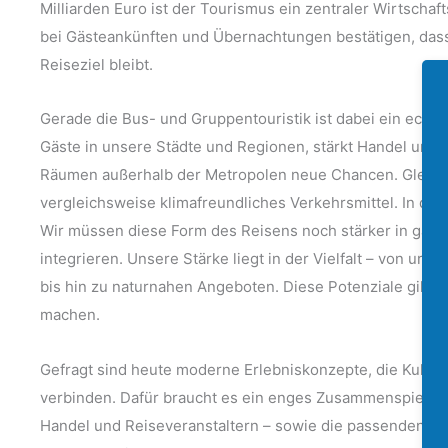
Milliarden Euro ist der Tourismus ein zentraler Wirtschaf
bei Gästeankünften und Übernachtungen bestätigen, dass
Reiseziel bleibt.
Gerade die Bus- und Gruppentouristik ist dabei ein echter 
Gäste in unsere Städte und Regionen, stärkt Handel und 
Räumen außerhalb der Metropolen neue Chancen. Gleichze
vergleichsweise klimafreundliches Verkehrsmittel. In der
Wir müssen diese Form des Reisens noch stärker in ganz
integrieren. Unsere Stärke liegt in der Vielfalt – von urb
bis hin zu naturnahen Angeboten. Diese Potenziale gilt e
machen.
Gefragt sind heute moderne Erlebniskonzepte, die Kultur,
verbinden. Dafür braucht es ein enges Zusammenspiel 
Handel und Reiseveranstaltern – sowie die passenden infr