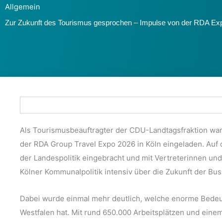
Allgemein
Zur Zukunft des Tourismus gesprochen – Impulse von der RDA Ex
Als Tourismusbeauftragter der CDU-Landtagsfraktion war 
der RDA Group Travel Expo 2026 in Köln eingeladen. Auf
der Landespolitik eingebracht und mit Vertreterinnen un
Kölner Kommunalpolitik intensiv über die Zukunft der Bus
Dabei wurde einmal mehr deutlich, welche enorme Bedeu
Westfalen hat. Mit rund 650.000 Arbeitsplätzen und ei